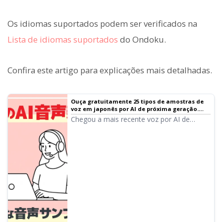
Os idiomas suportados podem ser verificados na
Lista de idiomas suportados
do Ondoku.
Confira este artigo para explicações mais detalhadas.
Ouça gratuitamente 25 tipos de amostras de
voz em japonês por AI de próxima geração.
Também suporta leitura multilíngue |
Chegou a mais recente voz por AI de
Software de leitura de texto Ondoku
próxima geração, capaz de gerar vozes
ricas em emoção com a tecnologia AI mais
avançada! Neste artigo, você pode ouvir e
testar as amostras das novas vozes de AI
do Ondoku. É possível especificar
expressões emocionais em texto livre e
também realizar leituras em múltiplos
idiomas.