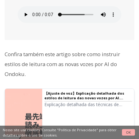
Confira também este artigo sobre como instruir
estilos de leitura com as novas vozes por AI do
Ondoku.
【Ajuste de voz】Explicação detalhada dos
estilos de leitura das novas vozes por AI.
Expressões emocionais e atuações mais
Explicação detalhada das técnicas de
humanas agora são possíveis gratuitamente!
ajuste de voz para a próxima geração de
｜Software de leitura de texto Ondoku
vozes por AI 『Ondoku Beta』. Expressões
emocionais (alegria, raiva, tristeza, prazer),
especificação de idade, vozes de
Nosso site usa cookies. Consulte
"Política de Privacidade"
para obter
OK
personagens, dialetos e até idiomas
detalhes sobre o uso de cookies.