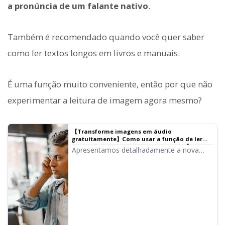
a pronúncia de um falante nativo
.
Também é recomendado quando você quer saber
como ler textos longos em livros e manuais.
É uma função muito conveniente, então por que não
experimentar a leitura de imagem agora mesmo?
【Transforme imagens em áudio
gratuitamente】Como usar a função de ler
texto de imagens e converter em voz 【Leitura
Apresentamos detalhadamente a nova
de Imagem】｜Software de leitura de texto
função do Ondoku de "ler texto de
Ondoku
imagens e converter em voz" e explicamos
como usá-la. Esta função pode ser
utilizada tanto no computador quanto no
smartphone. E, claro, também pode ser
usada gratuitamente.