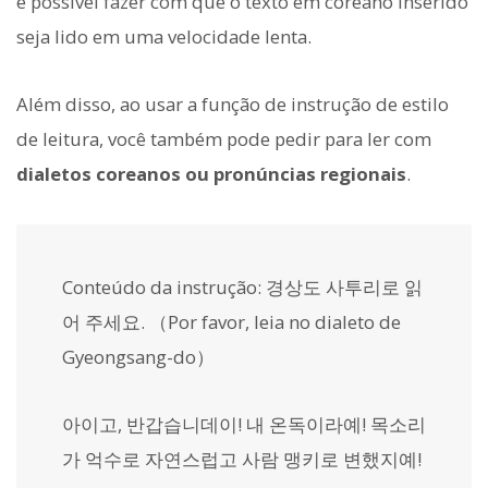
é possível fazer com que o texto em coreano inserido
seja lido em uma velocidade lenta.
Além disso, ao usar a função de instrução de estilo
de leitura, você também pode pedir para ler com
dialetos coreanos ou pronúncias regionais
.
Conteúdo da instrução:
경상도 사투리로 읽
어 주세요.
（Por favor, leia no dialeto de
Gyeongsang-do）
아이고, 반갑습니데이! 내 온독이라예! 목소리
가 억수로 자연스럽고 사람 맹키로 변했지예!