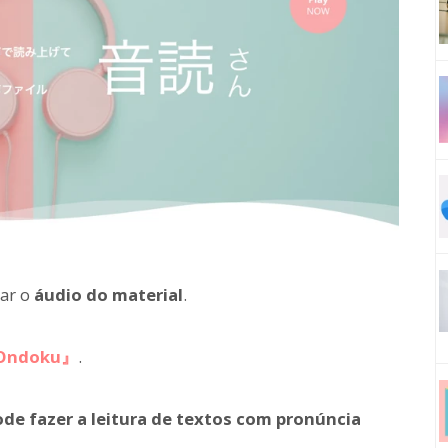
rar o
áudio do material
.
Ondoku』
.
ode fazer a leitura de textos com pronúncia