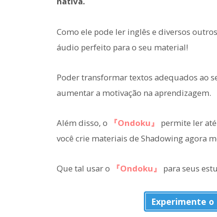
nativa.
Como ele pode ler inglês e diversos outr
áudio perfeito para o seu material!
Poder transformar textos adequados ao se
aumentar a motivação na aprendizagem.
Além disso, o
『Ondoku』
permite ler até
você crie materiais de Shadowing agora 
Que tal usar o
『Ondoku』
para seus estu
Experimente o