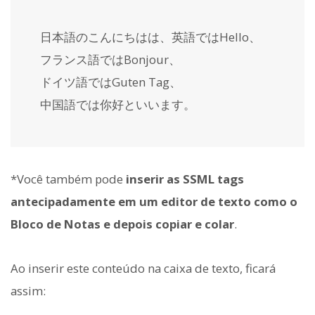
日本語のこんにちはは、英語では
Hello
、
フランス語では
Bonjour
、
ドイツ語では
Guten Tag
、
中国語では
你好
といいます。
*Você também pode
inserir as SSML tags
antecipadamente em um editor de texto como o
Bloco de Notas e depois copiar e colar
.
Ao inserir este conteúdo na caixa de texto, ficará
assim: