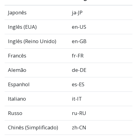
Japonês
ja-JP
Inglês (EUA)
en-US
Inglês (Reino Unido)
en-GB
Francês
fr-FR
Alemão
de-DE
Espanhol
es-ES
Italiano
it-IT
Russo
ru-RU
Chinês (Simplificado)
zh-CN