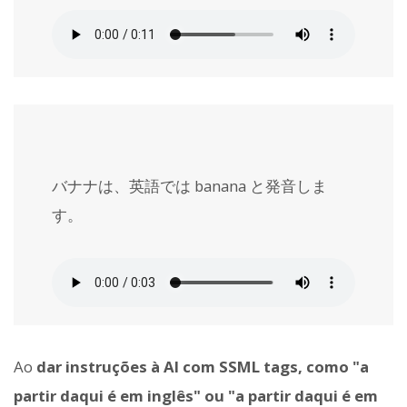
バナナは、英語では
banana
と発音しま
す。
Ao
dar instruções à AI com SSML tags, como "a
partir daqui é em inglês" ou "a partir daqui é em