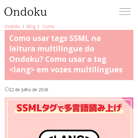
Ondoku
Blog
Como
Como usar tags SSML na
leitura multilíngue do
Ondoku? Como usar a tag
<lang> em vozes multilíngues
22 de Julho de 2026