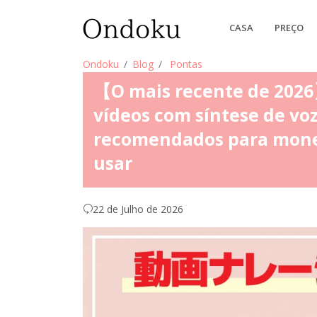
CASA
PREÇO
Ondoku
Blog
Pontas
【O mais recente de 2026
vídeos com síntese de voz 
recomendados para mone
usar
22 de Julho de 2026