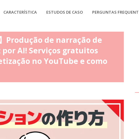
CARACTERÍSTICA
ESTUDOS DE CASO
PERGUNTAS FREQUENT
】Produção de narração de
por AI! Serviços gratuitos
tização no YouTube e como