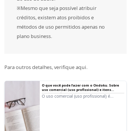
※Mesmo que seja possível atribuir
créditos, existem atos proibidos e
métodos de uso permitidos apenas no
plano business.
Para outros detalhes, verifique aqui.
O que você pode fazer com o Ondoku. Sobre
uso comercial (uso profissional) e itens
proibidos.｜Software de leitura de texto
O uso comercial (uso profissional) é
Ondoku
possível no Ondoku. Independentemente
de ser um indivíduo ou uma corporação, o
uso com o propósito de obter lucros
financeiros direta ou indiretamente é
considerado uso comercial. No entanto,
observe que o Ondoku estabeleceu atos