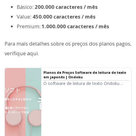
Básico:
200.000 caracteres / mês
Value:
450.000 caracteres / mês
Premium:
1.000.000 caracteres / mês
Para mais detalhes sobre os preços dos planos pagos,
verifique aqui.
Planos de Preços Software de leitura de texto
em japonês | Ondoku
O software de leitura de texto Ondoku
permite ler até 5.000 caracteres
gratuitamente. Além disso, nos planos
pagos, você pode ler até 1 milhão de
caracteres por mês. Textos lidos com voz
de alta qualidade podem ser exportados
como arquivos de áudio (.mp3) e o uso
comercial é possível.