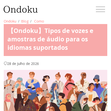
Ondoku
Blog
Como
【Ondoku】Tipos de vozes e
amostras de áudio para os
idiomas suportados
28 de Julho de 2026