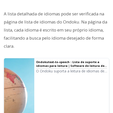
A lista detalhada de idiomas pode ser verificada na
página de lista de idiomas do Ondoku. Na página da
lista, cada idioma é escrito em seu próprio idioma,
facilitando a busca pelo idioma desejado de forma
clara.
Ondokutext-to-speech：Lista de suporte a
idiomas para leitura｜Software de leitura de
texto Ondoku
O Ondoku suporta a leitura de idiomas de
países de todo o mundo. São 49 idiomas e
dialetos. O número total de locutores
ultrapassa 300 pessoas. A exibição no
menu suspenso de "Idioma" na página
inicial do Ondoku é no idioma local. Neste
artigo, cada idioma será apresentado em
sua própria língua.