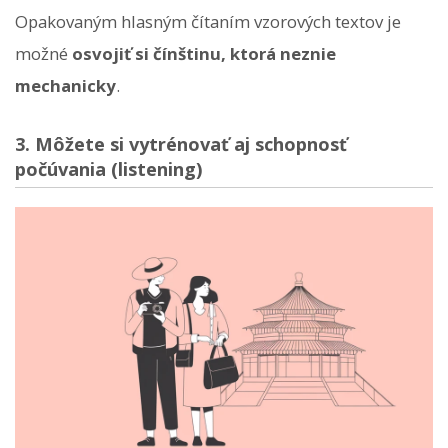
Opakovaným hlasným čítaním vzorových textov je
možné
osvojiť si čínštinu, ktorá neznie
mechanicky
.
3. Môžete si vytrénovať aj schopnosť
počúvania (listening)