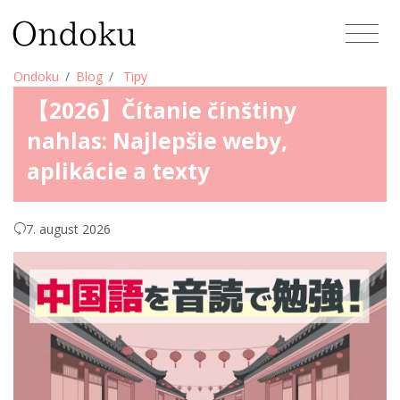
Ondoku
Blog
Tipy
【2026】Čítanie čínštiny
nahlas: Najlepšie weby,
aplikácie a texty
7. august 2026