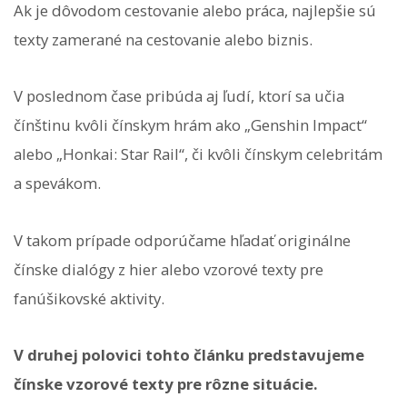
Ak je dôvodom cestovanie alebo práca, najlepšie sú
texty zamerané na cestovanie alebo biznis.
V poslednom čase pribúda aj ľudí, ktorí sa učia
čínštinu kvôli čínskym hrám ako „Genshin Impact“
alebo „Honkai: Star Rail“, či kvôli čínskym celebritám
a spevákom.
V takom prípade odporúčame hľadať originálne
čínske dialógy z hier alebo vzorové texty pre
fanúšikovské aktivity.
V druhej polovici tohto článku predstavujeme
čínske vzorové texty pre rôzne situácie.