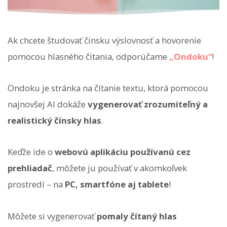
Ak chcete študovať čínsku výslovnosť a hovorenie
pomocou hlasného čítania, odporúčame
„Ondoku“
!
Ondoku je stránka na čítanie textu, ktorá pomocou
najnovšej AI dokáže
vygenerovať zrozumiteľný a
realistický čínsky hlas
.
Keďže ide o
webovú aplikáciu používanú cez
prehliadač
, môžete ju používať v akomkoľvek
prostredí – na
PC, smartfóne aj tablete
!
Môžete si vygenerovať
pomaly čítaný hlas