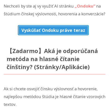
Nechceli by ste aj vy využiť AI stránku
„Ondoku“
na
štúdium čínskej výslovnosti, hovorenia a konverzácie?
Vyskúšať Ondoku práve teraz
【Zadarmo】Aká je odporúčaná
metóda na hlasné čítanie
čínštiny? (Stránky/Aplikácie)
Ak si chcete osvojiť čínsku výslovnosť a hovorenie,
najlepšou metódou štúdia je hlasné čítanie vzorových
textov.