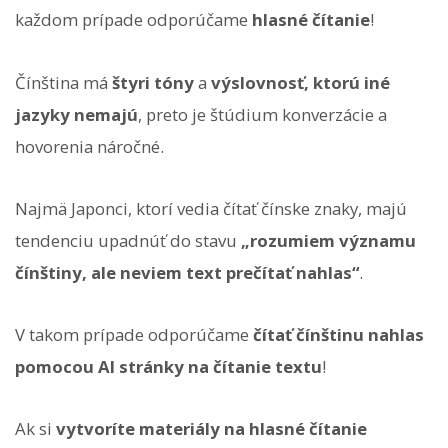
každom prípade odporúčame
hlasné čítanie
!
Čínština má
štyri tóny
a
výslovnosť, ktorú iné
jazyky nemajú
, preto je štúdium konverzácie a
hovorenia náročné.
Najmä Japonci, ktorí vedia čítať čínske znaky, majú
tendenciu upadnúť do stavu
„rozumiem významu
čínštiny, ale neviem text prečítať nahlas“
.
V takom prípade odporúčame
čítať čínštinu nahlas
pomocou AI stránky na čítanie textu
!
Ak si
vytvoríte materiály na hlasné čítanie