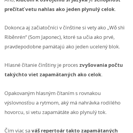
prečítať vetu nahlas ako jeden plynulý celok
.
Dokonca aj začiatočníci v čínštine si vety ako „Wǒ shì
Rìběnrén“ (Som Japonec), ktoré sa učia ako prvé,
pravdepodobne pamätajú ako jeden ucelený blok.
Hlasné čítanie čínštiny je proces
zvyšovania počtu
takýchto viet zapamätaných ako celok
.
Opakovaným hlasným čítaním s rovnakou
výslovnosťou a rytmom, aký má nahrávka rodilého
hovorcu, si vetu zapamätáte ako plynulý tok.
Čím viac sa
váš repertoár takto zapamätaných