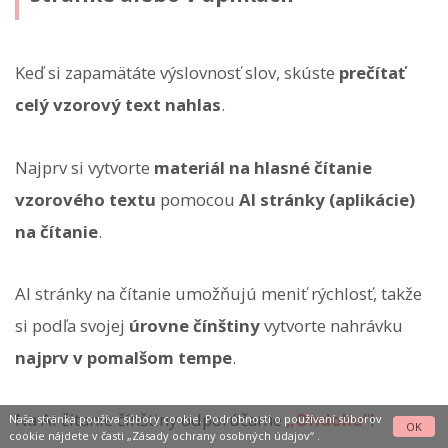
Keď si zapamätáte výslovnosť slov, skúste
prečítať
celý vzorový text nahlas
.
Najprv si vytvorte
materiál na hlasné čítanie
vzorového textu
pomocou
AI stránky (aplikácie)
na čítanie
.
AI stránky na čítanie umožňujú meniť rýchlosť, takže
si podľa svojej
úrovne čínštiny
vytvorte nahrávku
najprv v pomalšom tempe
.
Na AI čítanie čínštiny odporúčame
„Ondoku“
!
Naša stránka používa súbory cookie. Podrobnosti o používaní súborov
OK
cookie nájdete v časti
„Zásady ochrany osobných údajov“
.