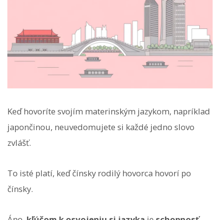
Keď hovoríte svojím materinským jazykom, napríklad
japončinou, neuvedomujete si každé jedno slovo
zvlášť.
To isté platí, keď čínsky rodilý hovorca hovorí po
čínsky.
Áno,
kľúčom k osvojeniu si jazyka
je
schopnosť