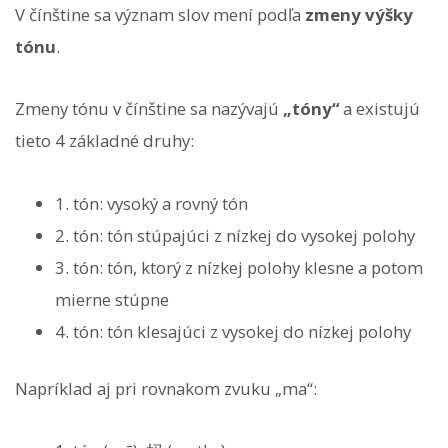
V čínštine sa význam slov mení podľa
zmeny výšky
tónu
.
Zmeny tónu v čínštine sa nazývajú
„tóny“
a existujú
tieto 4 základné druhy:
1. tón: vysoký a rovný tón
2. tón: tón stúpajúci z nízkej do vysokej polohy
3. tón: tón, ktorý z nízkej polohy klesne a potom
mierne stúpne
4. tón: tón klesajúci z vysokej do nízkej polohy
Napríklad aj pri rovnakom zvuku „ma“: