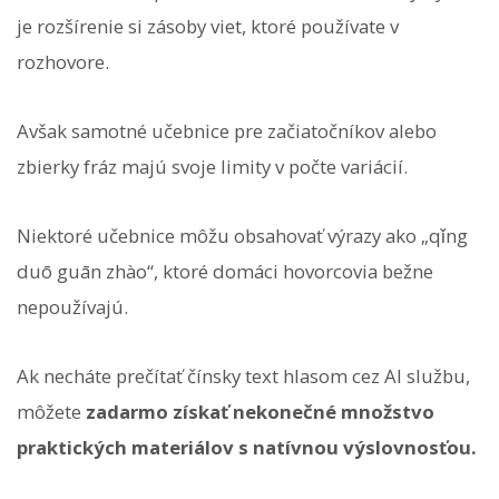
je rozšírenie si zásoby viet, ktoré používate v
rozhovore.
Avšak samotné učebnice pre začiatočníkov alebo
zbierky fráz majú svoje limity v počte variácií.
Niektoré učebnice môžu obsahovať výrazy ako „qǐng
duō guān zhào“, ktoré domáci hovorcovia bežne
nepoužívajú.
Ak necháte prečítať čínsky text hlasom cez AI službu,
môžete
zadarmo získať nekonečné množstvo
praktických materiálov s natívnou výslovnosťou.