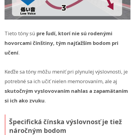
Tieto tóny sú
pre ľudí, ktorí nie sú rodenými
hovorcami čínštiny, tým najťažším bodom pri
učení
.
Keďže sa tóny môžu meniť pri plynulej výslovnosti, je
potrebné sa ich učiť nielen memorovaním, ale aj
skutočným vyslovovaním nahlas a zapamätaním
si ich ako zvuku
.
Špecifická čínska výslovnosť je tiež
náročným bodom