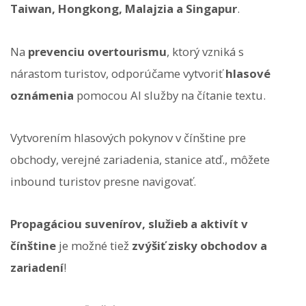
Taiwan, Hongkong, Malajzia a Singapur
.
Na
prevenciu overtourismu
, ktorý vzniká s
nárastom turistov, odporúčame vytvoriť
hlasové
oznámenia
pomocou AI služby na čítanie textu.
Vytvorením hlasových pokynov v čínštine pre
obchody, verejné zariadenia, stanice atď., môžete
inbound turistov presne navigovať.
Propagáciou suvenírov, služieb a aktivít v
čínštine
je možné tiež
zvýšiť zisky obchodov a
zariadení
!