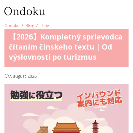
Ondoku
Blog
Tipy
【2026】Kompletný sprievodca
čítaním čínskeho textu | Od
výslovnosti po turizmus
7. august 2026