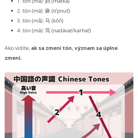
1. tón (mā): 妈 (matka)
2. tón (má): 麻 (tŕpnuť)
3. tón (mǎ): 马 (kôň)
4. tón (mà): 骂 (nadávať/karhať)
Ako vidíte,
ak sa zmení tón, význam sa úplne
zmení.