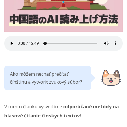
Ako môžem nechať prečítať
čínštinu a vytvoriť zvukový súbor?
V tomto článku vysvetlíme
odporúčané metódy na
hlasové čítanie čínskych textov
!