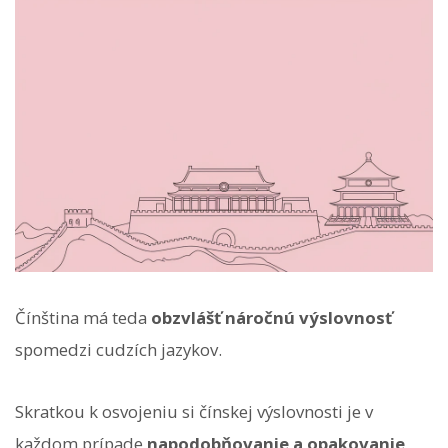
Čínština má teda
obzvlášť náročnú výslovnosť
spomedzi cudzích jazykov.
Skratkou k osvojeniu si čínskej výslovnosti je v
každom prípade
napodobňovanie a opakovanie