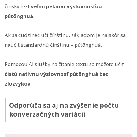
čínsky text
veľmi peknou výslovnosťou
pǔtōnghuà
.
Ak sa cudzinec učí čínštinu, základom je najskôr sa
naučiť štandardnú čínštinu – pǔtōnghuà.
Pomocou AI služby na čítanie textu sa môžete učiť
čistú natívnu výslovnosť pǔtōnghuà bez
zlozvykov
.
Odporúča sa aj na zvýšenie počtu
konverzačných variácií