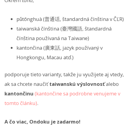
Okrem toho,
pǔtōnghuà (普通话, štandardná čínština v ČĽR)
taiwanská čínština (臺灣國語, štandardná
čínština používaná na Taiwane)
kantončina (廣東話, jazyk používaný v
Hongkongu, Macau atď.)
podporuje tieto varianty, takže ju využijete aj vtedy,
ak sa chcete naučiť
taiwanskú výslovnosť
alebo
kantončinu
(kantončine sa podrobne venujeme v
tomto článku)
.
A čo viac, Ondoku je zadarmo!