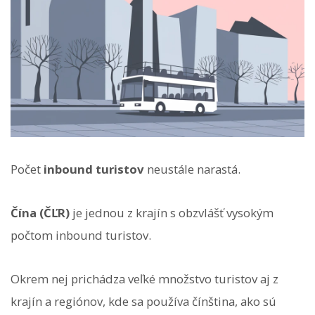
Počet
inbound turistov
neustále narastá.
Čína (ČĽR)
je jednou z krajín s obzvlášť vysokým
počtom inbound turistov.
Okrem nej prichádza veľké množstvo turistov aj z
krajín a regiónov, kde sa používa čínština, ako sú