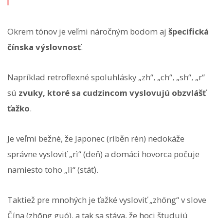
Okrem tónov je veľmi náročným bodom aj
špecifická
čínska výslovnosť
.
Napríklad retroflexné spoluhlásky „zh“, „ch“, „sh“, „r“
sú
zvuky, ktoré sa cudzincom vyslovujú obzvlášť
ťažko
.
Je veľmi bežné, že Japonec (rìběn rén) nedokáže
správne vysloviť „rì“ (deň) a domáci hovorca počuje
namiesto toho „lì“ (stáť).
Taktiež pre mnohých je ťažké vysloviť „zhōng“ v slove
Čína (zhōng guó), a tak sa stáva, že hoci študujú