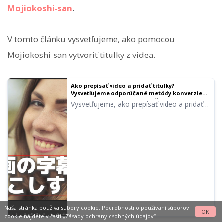
Mojiokoshi-san
.
V tomto článku vysvetľujeme, ako pomocou
Mojiokoshi-san vytvoriť titulky z videa.
Ako prepísať video a pridať titulky?
Vysvetľujeme odporúčané metódy konverzie
mp4 súborov na text! | AI služba na prepis -
Vysvetľujeme, ako prepísať video a pridať
Mojiokoshi-san
titulky. Predstavujeme proces tvorby
titulkov pomocou AI nástrojov a ich
použitie pri editácii mp4 súborov pre
YouTube pre každý softvér.
Naša stránka používa súbory cookie. Podrobnosti o používaní súborov
OK
cookie nájdete v časti
„Zásady ochrany osobných údajov“
.