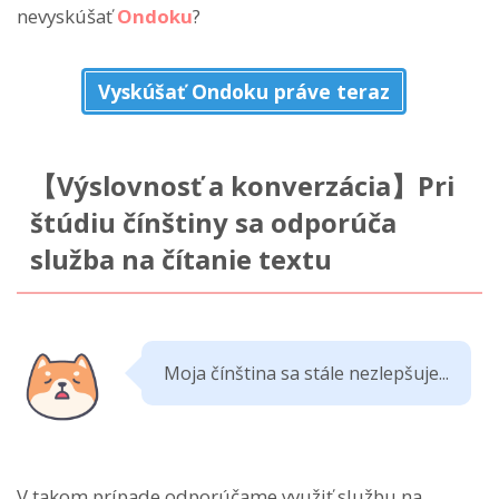
nevyskúšať
Ondoku
?
Vyskúšať Ondoku práve teraz
【Výslovnosť a konverzácia】Pri
štúdiu čínštiny sa odporúča
služba na čítanie textu
Moja čínština sa stále nezlepšuje...
V takom prípade odporúčame využiť službu na