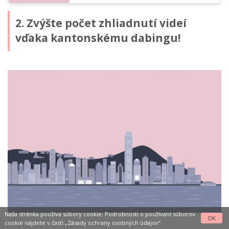
2. Zvýšte počet zhliadnutí videí
vďaka kantonskému dabingu!
Naša stránka používa súbory cookie. Podrobnosti o používaní súborov
OK
cookie nájdete v časti
„Zásady ochrany osobných údajov“
.