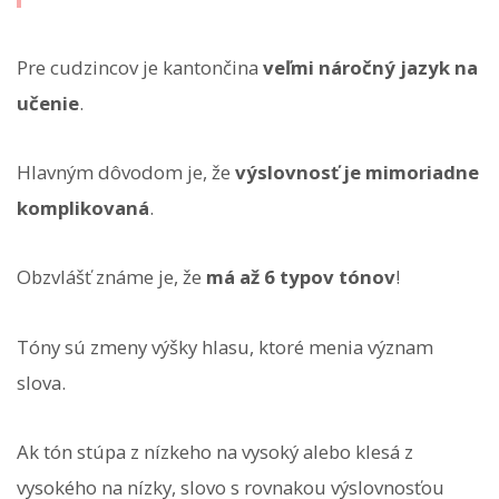
Pre cudzincov je kantončina
veľmi náročný jazyk na
učenie
.
Hlavným dôvodom je, že
výslovnosť je mimoriadne
komplikovaná
.
Obzvlášť známe je, že
má až 6 typov tónov
!
Tóny sú zmeny výšky hlasu, ktoré menia význam
slova.
Ak tón stúpa z nízkeho na vysoký alebo klesá z
vysokého na nízky, slovo s rovnakou výslovnosťou