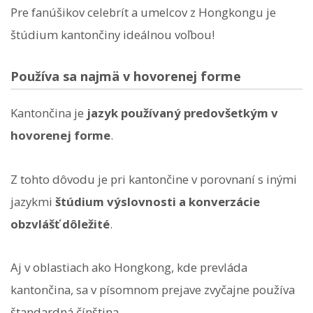
Pre fanúšikov celebrít a umelcov z Hongkongu je
štúdium kantončiny ideálnou voľbou!
Používa sa najmä v hovorenej forme
Kantončina je
jazyk používaný predovšetkým v
hovorenej forme
.
Z tohto dôvodu je pri kantončine v porovnaní s inými
jazykmi
štúdium výslovnosti a konverzácie
obzvlášť dôležité
.
Aj v oblastiach ako Hongkong, kde prevláda
kantončina, sa v písomnom prejave zvyčajne používa
štandardná čínština.