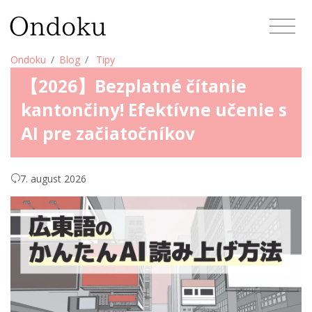
Ondoku
Blog
Tipy
【2026】Bezplatné čítanie
kantončiny! Efektívne učenie s
AI pre začiatočníkov
7. august 2026