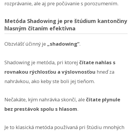
rozprávanie, ale aj pre počúvanie s porozumením.
Metóda Shadowing je pre štúdium kantončiny
hlasným čítaním efektívna
Obzvlášť účinný je
„shadowing“
.
Shadowing je metóda, pri ktorej
čítate nahlas s
rovnakou rýchlosťou a výslovnosťou
hneď za
nahrávkou, ako keby ste boli jej tieňom.
Nečakáte, kým nahrávka skončí, ale
čítate plynule
bez prestávok spolu s hlasom
.
Je to klasická metóda používaná pri štúdiu mnohých