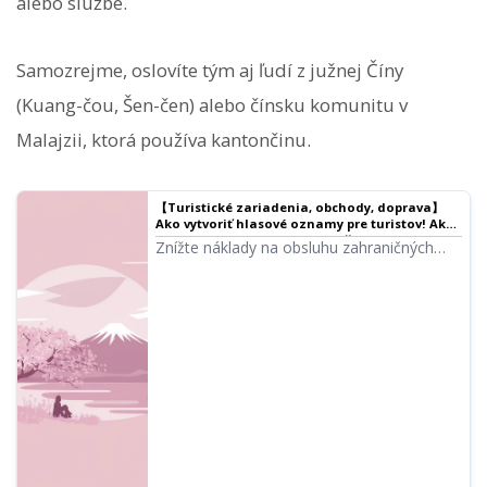
alebo službe.
Samozrejme, oslovíte tým aj ľudí z južnej Číny
(Kuang-čou, Šen-čen) alebo čínsku komunitu v
Malajzii, ktorá používa kantončinu.
【Turistické zariadenia, obchody, doprava】
Ako vytvoriť hlasové oznamy pre turistov! Aké
sú efektívne metódy viacjazyčného
Znížte náklady na obsluhu zahraničných
sprievodcu?
turistov! Jednoducho a bezplatne vytvárajte
viacjazyčné hlásenia pomocou AI hlasu.
Ondoku podporuje viac ako 80 jazykov a
dialektov, ideálne pre turistické miesta,
obchody a dopravu. Zefektívnite prácu a
zvýšte spokojnosť zákazníkov! Viac
informácií tu.