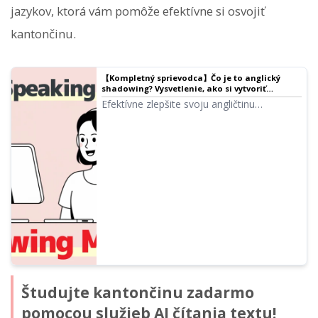
jazykov, ktorá vám pomôže efektívne si osvojiť
kantončinu.
【Kompletný sprievodca】Čo je to anglický
shadowing? Vysvetlenie, ako si vytvoriť
bezplatné materiály!
Efektívne zlepšite svoju angličtinu
pomocou shadowingu! Vysvetlenie metódy
učenia pre začiatočníkov, ktorá súčasne
zlepšuje počúvanie, výslovnosť a
rozprávanie. Predstavujeme aj spôsob
tvorby materiálov pomocou bezplatného AI
hlasu.
Študujte kantončinu zadarmo
pomocou služieb AI čítania textu!