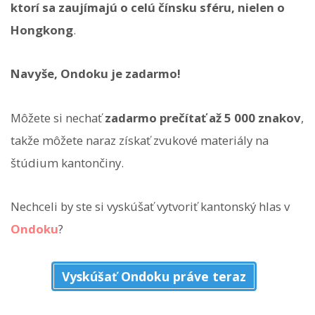
ktorí sa zaujímajú o celú čínsku sféru, nielen o
Hongkong
.
Navyše, Ondoku je zadarmo!
Môžete si nechať
zadarmo prečítať až 5 000 znakov
,
takže môžete naraz získať zvukové materiály na
štúdium kantončiny.
Nechceli by ste si vyskúšať vytvoriť kantonský hlas v
Ondoku
?
Vyskúšať Ondoku práve teraz