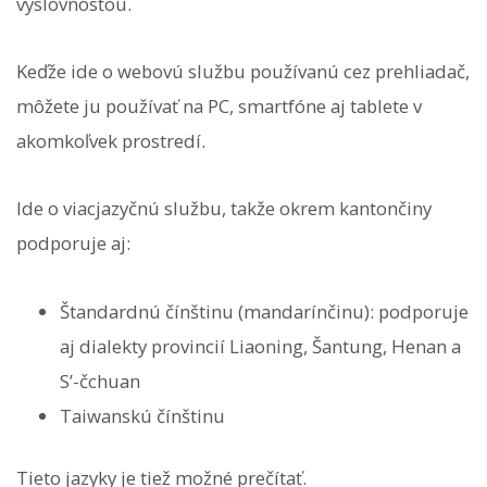
výslovnosťou.
Keďže ide o webovú službu používanú cez prehliadač,
môžete ju používať na PC, smartfóne aj tablete v
akomkoľvek prostredí.
Ide o viacjazyčnú službu, takže okrem kantončiny
podporuje aj:
Štandardnú čínštinu (mandarínčinu): podporuje
aj dialekty provincií Liaoning, Šantung, Henan a
S’-čchuan
Taiwanskú čínštinu
Tieto jazyky je tiež možné prečítať.