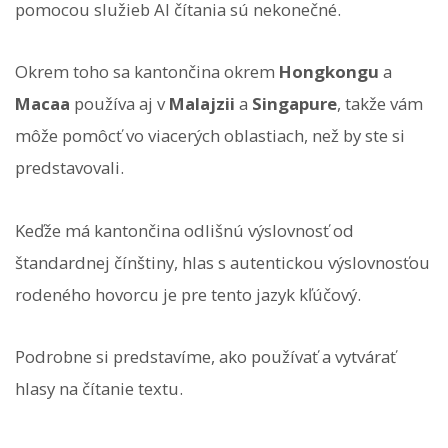
pomocou služieb AI čítania sú nekonečné.
Okrem toho sa kantončina okrem
Hongkongu
a
Macaa
používa aj v
Malajzii
a
Singapure
, takže vám
môže pomôcť vo viacerých oblastiach, než by ste si
predstavovali.
Keďže má kantončina odlišnú výslovnosť od
štandardnej čínštiny, hlas s autentickou výslovnosťou
rodeného hovorcu je pre tento jazyk kľúčový.
Podrobne si predstavíme, ako používať a vytvárať
hlasy na čítanie textu.