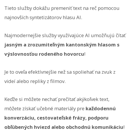
Tieto služby dokážu premeniť text na reč pomocou
najnovších syntetizátorov hlasu AI.
Najmodernejšie služby využívajúce AI umožňujú čítať
jasným a zrozumiteľným kantonským hlasom s
výslovnosťou rodeného hovorcu
!
Je to oveľa efektívnejšie než sa spoliehať na zvuk z
videí alebo repliky z filmov.
Keďže si môžete nechať prečítať akýkoľvek text,
môžete získať učebné materiály pre
každodennú
konverzáciu, cestovateľské frázy, podporu
obľúbených hviezd alebo obchodnú komunikáciu
!