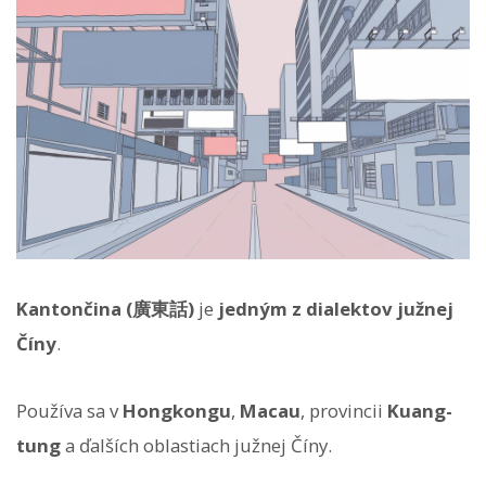
Kantončina (廣東話)
je
jedným z dialektov južnej
Číny
.
Používa sa v
Hongkongu
,
Macau
, provincii
Kuang-
tung
a ďalších oblastiach južnej Číny.