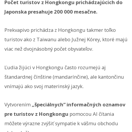
Počet turistov z Hongkongu prichádzajúcich do
Japonska presahuje 200 000 mesačne.
Prekvapivo prichádza z Hongkongu takmer toľko
turistov ako z Taiwanu alebo Južnej Kórey, ktoré majú
viac než dvojnásobný počet obyvateľov.
Ľudia žijúci v Hongkongu často rozumejú aj
štandardnej čínštine (mandarínčine), ale kantončinu
vnímajú ako svoj materinský jazyk.
Vytvorením
„špeciálnych“ informačných oznamov
pre turistov z Hongkongu
pomocou AI čítania
môžete výrazne zvýšiť sympatie k vášmu obchodu