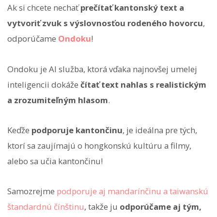
Ak si chcete nechať
prečítať kantonský text a
vytvoriť zvuk s výslovnosťou rodeného hovorcu
,
odporúčame
Ondoku
!
Ondoku je AI služba, ktorá vďaka najnovšej umelej
inteligencii dokáže
čítať text nahlas s realistickým
a zrozumiteľným hlasom
.
Keďže
podporuje kantončinu
, je ideálna pre tých,
ktorí sa zaujímajú o hongkonskú kultúru a filmy,
alebo sa učia kantončinu!
Samozrejme
podporuje aj mandarínčinu a taiwanskú
štandardnú čínštinu
, takže ju
odporúčame aj tým,