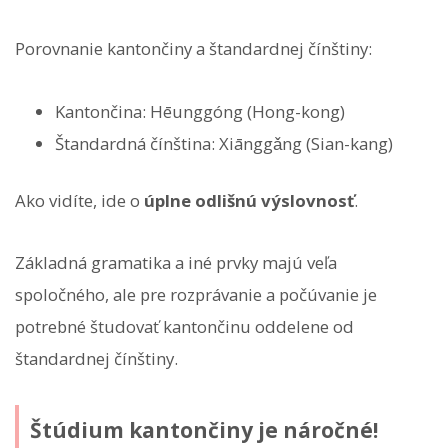
Porovnanie kantončiny a štandardnej čínštiny:
Kantončina: Hēunggóng (Hong-kong)
Štandardná čínština: Xiānggǎng (Sian-kang)
Ako vidíte, ide o
úplne odlišnú výslovnosť
.
Základná gramatika a iné prvky majú veľa
spoločného, ale pre rozprávanie a počúvanie je
potrebné študovať kantončinu oddelene od
štandardnej čínštiny.
Štúdium kantončiny je náročné!