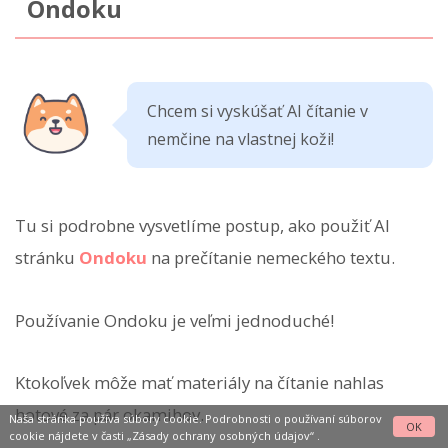
Ondoku
Chcem si vyskúšať AI čítanie v
nemčine na vlastnej koži!
Tu si podrobne vysvetlíme postup, ako použiť AI
stránku
Ondoku
na prečítanie nemeckého textu.
Používanie Ondoku je veľmi jednoduché!
Ktokoľvek môže mať materiály na čítanie nahlas
hotové za pár okamihov.
Naša stránka používa súbory cookie. Podrobnosti o používaní súborov
OK
cookie nájdete v časti
„Zásady ochrany osobných údajov“
.