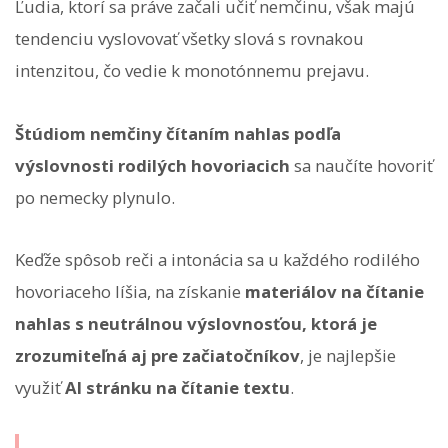
Ľudia, ktorí sa práve začali učiť nemčinu, však majú
tendenciu vyslovovať všetky slová s rovnakou
intenzitou, čo vedie k monotónnemu prejavu.
Štúdiom nemčiny čítaním nahlas podľa
výslovnosti rodilých hovoriacich
sa naučíte hovoriť
po nemecky plynulo.
Keďže spôsob reči a intonácia sa u každého rodilého
hovoriaceho líšia, na získanie
materiálov na čítanie
nahlas s neutrálnou výslovnosťou, ktorá je
zrozumiteľná aj pre začiatočníkov
, je najlepšie
využiť
AI stránku na čítanie textu
.