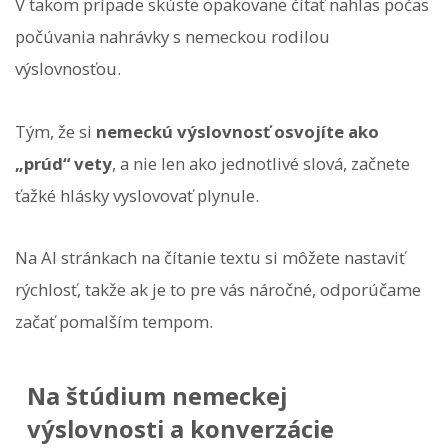
V takom prípade skúste opakovane čítať nahlas počas
počúvania nahrávky s nemeckou rodilou
výslovnosťou.
Tým, že si
nemeckú výslovnosť osvojíte ako
„prúd“ vety
, a nie len ako jednotlivé slová, začnete
ťažké hlásky vyslovovať plynule.
Na AI stránkach na čítanie textu si môžete nastaviť
rýchlosť, takže ak je to pre vás náročné, odporúčame
začať pomalším tempom.
Na štúdium nemeckej
výslovnosti a konverzácie