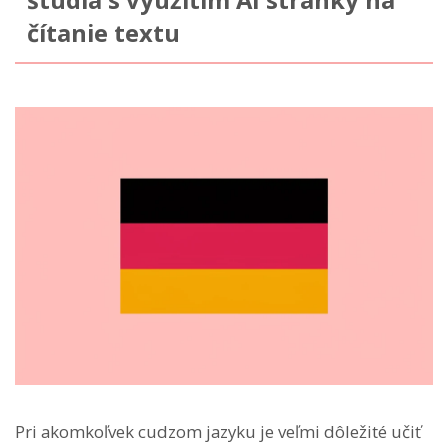
štúdia s využitím AI stránky na
čítanie textu
Pri akomkoľvek cudzom jazyku je veľmi dôležité učiť