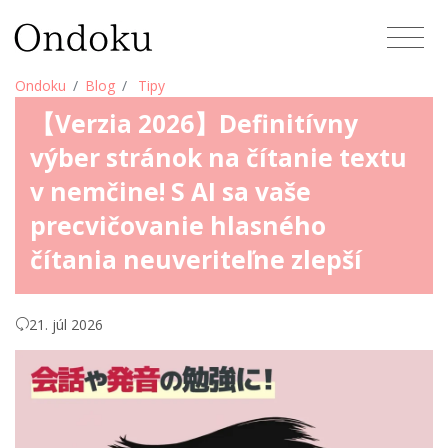
Ondoku
Blog
Tipy
【Verzia 2026】Definitívny
výber stránok na čítanie textu
v nemčine! S AI sa vaše
precvičovanie hlasného
čítania neuveriteľne zlepší
21. júl 2026