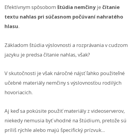
Efektívnym spôsobom
štúdia nemčiny
je
čítanie
textu nahlas pri súčasnom počúvaní nahratého
hlasu
.
Základom štúdia výslovnosti a rozprávania v cudzom
jazyku je predsa čítanie nahlas, však?
V skutočnosti je však náročné nájsť ľahko použiteľné
učebné materiály nemčiny s výslovnosťou rodilých
hovoriacich.
Aj keď sa pokúsite použiť materiály z videoserverov,
niekedy nemusia byť vhodné na štúdium, pretože sú
príliš rýchle alebo majú špecifický prízvuk...