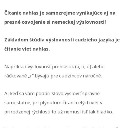
Čítanie nahlas je samozrejme vynikajúce aj na
presné osvojenie si nemeckej výslovnosti!
Základom štúdia výslovnosti cudzieho jazyka je
čítanie viet nahlas.
Napríklad výslovnosť prehlások (ä, ö, ü) alebo
ráčkované „r“ bývajú pre cudzincov náročné.
Aj keď sa vám podarí slovo vysloviť správne
samostatne, pri plynulom čítaní celých viet v
prirodzenej rýchlosti to už nemusí ísť tak hladko.