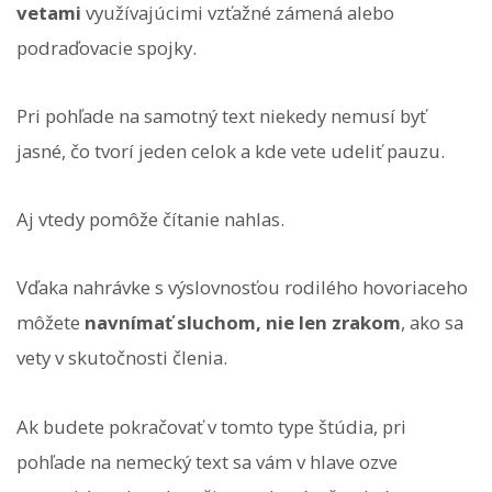
vetami
využívajúcimi vzťažné zámená alebo
podraďovacie spojky.
Pri pohľade na samotný text niekedy nemusí byť
jasné, čo tvorí jeden celok a kde vete udeliť pauzu.
Aj vtedy pomôže čítanie nahlas.
Vďaka nahrávke s výslovnosťou rodilého hovoriaceho
môžete
navnímať sluchom, nie len zrakom
, ako sa
vety v skutočnosti členia.
Ak budete pokračovať v tomto type štúdia, pri
pohľade na nemecký text sa vám v hlave ozve