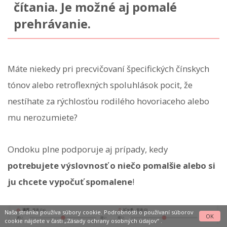
čítania. Je možné aj pomalé
prehrávanie.
Máte niekedy pri precvičovaní špecifických čínskych
tónov alebo retroflexných spoluhlások pocit, že
nestíhate za rýchlosťou rodilého hovoriaceho alebo
mu nerozumiete?
Ondoku plne podporuje aj prípady, kedy
potrebujete výslovnosť o niečo pomalšie alebo si
ju chcete vypočuť spomalene
!
Naša stránka používa súbory cookie. Podrobnosti o používaní súborov
OK
cookie nájdete v časti
„Zásady ochrany osobných údajov“
.