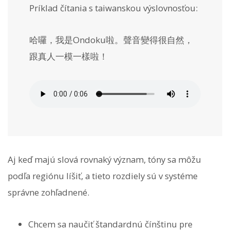
Príklad čítania s taiwanskou výslovnosťou:
哈囉，我是Ondoku啦。聲音變得很自然，
跟真人一模一樣啦！
Aj keď majú slová rovnaký význam, tóny sa môžu
podľa regiónu líšiť, a tieto rozdiely sú v systéme
správne zohľadnené.
Chcem sa naučiť štandardnú čínštinu pre