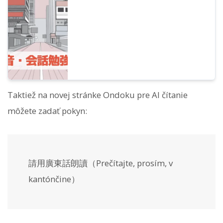
ruchu. Podrobne vysvetľujeme, ako
používať službu AI čítania textu, ktorá
dokonale reprodukuje výslovnosť rodilých
hovoriacich z Hongkongu.
Taktiež na novej stránke Ondoku pre AI čítanie
môžete zadať pokyn:
請用廣東話朗讀（Prečítajte, prosím, v
kantónčine）