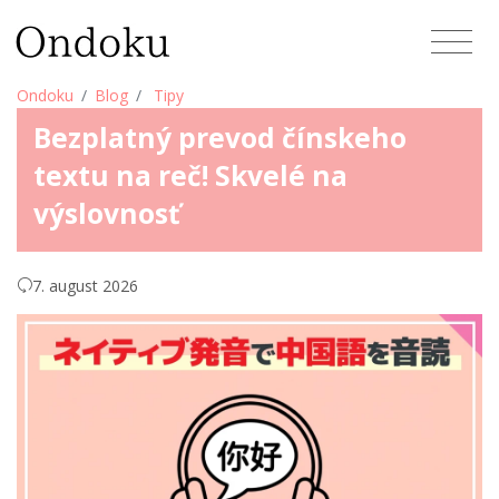
Ondoku
Blog
Tipy
Bezplatný prevod čínskeho
textu na reč! Skvelé na
výslovnosť
7. august 2026