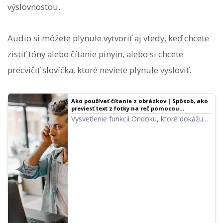
výslovnosťou.
Audio si môžete plynule vytvoriť aj vtedy, keď chcete
zistiť tóny alebo čítanie pinyin, alebo si chcete
precvičiť slovíčka, ktoré neviete plynule vysloviť.
Ako používať čítanie z obrázkov | Spôsob, ako
previesť text z fotky na reč pomocou
bezplatného OCR
Vysvetlenie funkcií Ondoku, ktoré dokážu
rozpoznať text z obrázkov alebo fotografií
(OCR) a prečítať ho nahlas. Použitie je
zadarmo. Na PC aj smartfóne stačí nahrať
obrázok a čítanie je hotové za pár sekúnd.