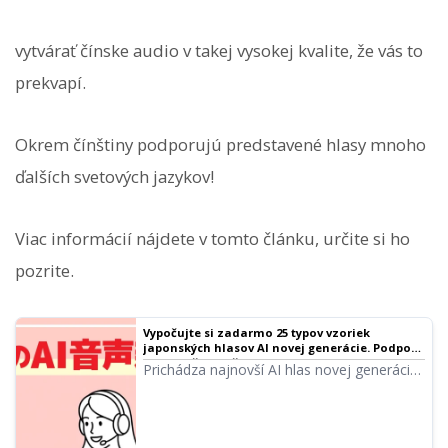
vytvárať čínske audio v takej vysokej kvalite, že vás to
prekvapí.
Okrem čínštiny podporujú predstavené hlasy mnoho
ďalších svetových jazykov!
Viac informácií nájdete v tomto článku, určite si ho
pozrite.
Vypočujte si zadarmo 25 typov vzoriek
japonských hlasov AI novej generácie. Podpora
viacjazyčného čítania | Ondoku, softvér na
Prichádza najnovší AI hlas novej generácie,
čítanie textu
ktorý dokáže generovať emocionálne
bohatý zvuk pomocou najnovšej
technológie AI! V tomto článku si môžete
vypočuť a vyskúšať vzorky nových AI hlasov