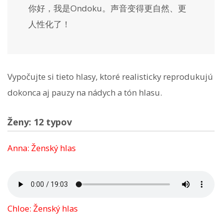
你好，我是Ondoku。声音变得更自然、更
人性化了！
Vypočujte si tieto hlasy, ktoré realisticky reprodukujú
dokonca aj pauzy na nádych a tón hlasu.
Ženy: 12 typov
Anna: Ženský hlas
Chloe: Ženský hlas