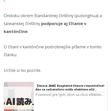
Ondoku okrem štandardnej čínštiny (putonghua) a
taiwanskej čínštiny
podporuje aj čítanie v
kantónčine
.
O čítaní v kantónčine podrobnejšie píšeme v tomto
článku.
Určite si ho pozrite.
【Verzia 2026】Bezplatné čítanie v kantónčine!
Ako sa začiatočníci môžu efektívne učiť
čítaním nahlas pomocou AI hlasu | Ondoku,
Povinnosť pre tých, ktorí sa chcú efektívne
softvér na čítanie textu
učiť kantónčinu! Od tréningových metód
čítania nahlas s využitím najnovšej AI
technológie až po využitie v cestovnom