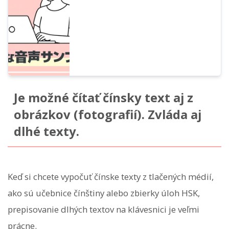
Ondoku. Je možné špecifikovať emócie
pomocou voľného popisu alebo čítať text
vo viacerých jazykoch.
Je možné čítať čínsky text aj z
obrázkov (fotografií). Zvláda aj
dlhé texty.
Keď si chcete vypočuť čínske texty z tlačených médií,
ako sú učebnice čínštiny alebo zbierky úloh HSK,
prepisovanie dlhých textov na klávesnici je veľmi
prácne.