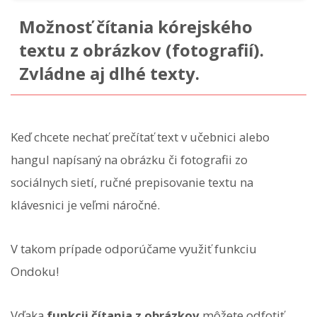
Možnosť čítania kórejského
textu z obrázkov (fotografií).
Zvládne aj dlhé texty.
Keď chcete nechať prečítať text v učebnici alebo
hangul napísaný na obrázku či fotografii zo
sociálnych sietí, ručné prepisovanie textu na
klávesnici je veľmi náročné.
V takom prípade odporúčame využiť funkciu
Ondoku!
Vďaka
funkcii čítania z obrázkov
môžete odfotiť