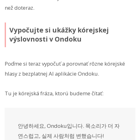
než doteraz.
Vypočujte si ukážky kórejskej
výslovnosti v Ondoku
Poďme si teraz vypočuť a porovnať rôzne kórejské
hlasy z bezplatnej AI aplikácie Ondoku.
Tu je kórejská fráza, ktorú budeme čítať:
안녕하세요, Ondoku입니다. 목소리가 더 자
연스럽고, 실제 사람처럼 변했습니다!