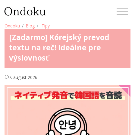
Ondoku
Blog
Tipy
[Zadarmo] Kórejský prevod
textu na reč! Ideálne pre
výslovnosť
7. august 2026