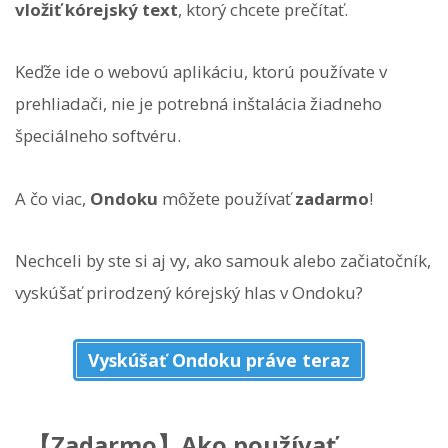
vložiť kórejský text
, ktorý chcete prečítať.
Keďže ide o webovú aplikáciu, ktorú používate v
prehliadači, nie je potrebná inštalácia žiadneho
špeciálneho softvéru.
A čo viac,
Ondoku
môžete používať
zadarmo
!
Nechceli by ste si aj vy, ako samouk alebo začiatočník,
vyskúšať prirodzený kórejský hlas v Ondoku?
Vyskúšať Ondoku práve teraz
【Zadarmo】Ako používať