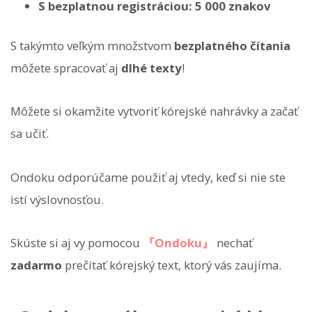
S bezplatnou registráciou: 5 000 znakov
S takýmto veľkým množstvom
bezplatného čítania
môžete spracovať aj
dlhé texty
!
Môžete si okamžite vytvoriť kórejské nahrávky a začať
sa učiť.
Ondoku odporúčame použiť aj vtedy, keď si nie ste
istí výslovnosťou.
Skúste si aj vy pomocou
『Ondoku』
nechať
zadarmo
prečítať kórejský text, ktorý vás zaujíma.