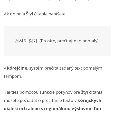
Ak do poľa Štýl čítania napíšete:
천천히 읽기. (Prosím, prečítajte to pomaly)
v
kórejčine
, systém prečíta zadaný text pomalým
tempom.
Taktiež pomocou funkcie pokynov pre štýl čítania
môžete požiadať o prečítanie textu v
kórejských
dialektoch alebo s regionálnou výslovnosťou
.