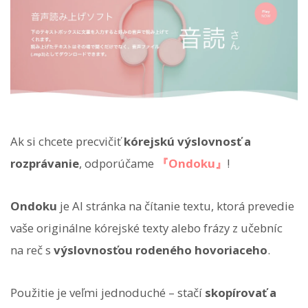
Ak si chcete precvičiť
kórejskú výslovnosť a
rozprávanie
, odporúčame
『Ondoku』
!
Ondoku
je AI stránka na čítanie textu, ktorá prevedie
vaše originálne kórejské texty alebo frázy z učebníc
na reč s
výslovnosťou rodeného hovoriaceho
.
Použitie je veľmi jednoduché – stačí
skopírovať a