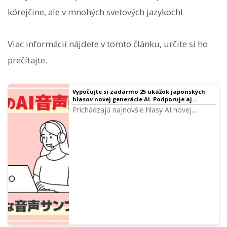
kórejčine, ale v mnohých svetových jazykoch!
Viac informácií nájdete v tomto článku, určite si ho
prečítajte.
Vypočujte si zadarmo 25 ukážok japonských
hlasov novej generácie AI. Podporuje aj
viacjazyčné čítanie | Softvér na čítanie textu
Prichádzajú najnovšie hlasy AI novej
Ondoku
generácie, ktoré dokážu pomocou
pokročilej technológie vytvárať
emocionálne bohatý prejav! V tomto článku
si môžete vypočuť ukážky nových AI hlasov
Ondoku. Pomocou voľného textu môžete
určiť emócie alebo nechať čítať text vo
viacerých jazykoch.