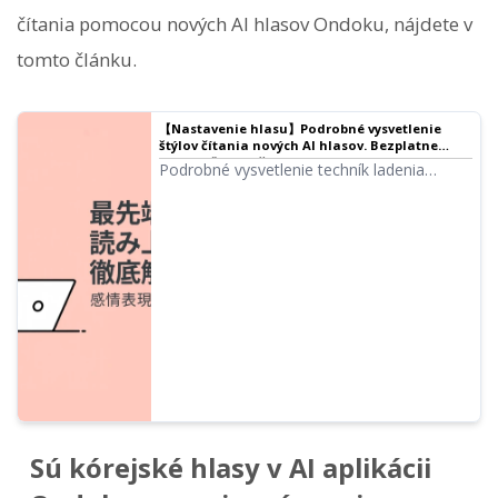
čítania pomocou nových AI hlasov Ondoku, nájdete v
tomto článku.
【Nastavenie hlasu】Podrobné vysvetlenie
štýlov čítania nových AI hlasov. Bezplatne
získate ľudskejší emocionálny prejav a herecký
Podrobné vysvetlenie techník ladenia
výkon! | Softvér na čítanie textu Ondoku
hlasov pre AI novej generácie „Ondoku
Beta“. Emocionálne vyjadrenie radosti,
hnevu, smútku a potešenia, určenie veku,
charakterové hlasy, dialekty až po cudzie
jazyky ako angličtina sú úplne vo vašich
rukách. Predstavujeme tipy a postupy, ako
ladiť AI hlasy s ukážkami, ktoré sú
bezplatné a vhodné na komerčné účely.
Sú kórejské hlasy v AI aplikácii