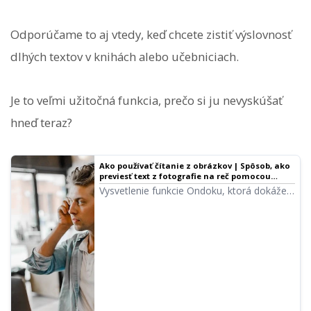
Odporúčame to aj vtedy, keď chcete zistiť výslovnosť
dlhých textov v knihách alebo učebniciach.
Je to veľmi užitočná funkcia, prečo si ju nevyskúšať
hneď teraz?
Ako používať čítanie z obrázkov | Spôsob, ako
previesť text z fotografie na reč pomocou
bezplatného OCR
Vysvetlenie funkcie Ondoku, ktorá dokáže
rozpoznať text z obrázkov alebo fotografií
(OCR) a prečítať ho nahlas. Použitie je
bezplatné. Na PC aj smartfóne stačí nahrať
obrázok a čítanie je hotové za pár sekúnd.