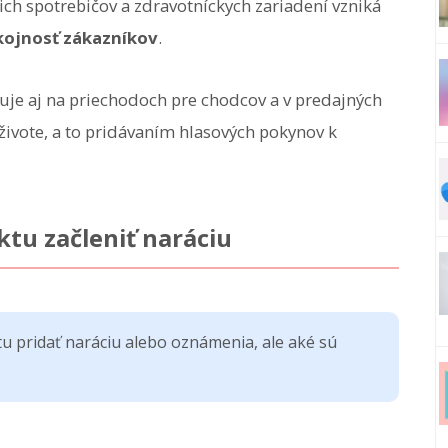
ch spotrebičov a zdravotníckych zariadení vzniká
kojnosť zákazníkov
.
uje aj na priechodoch pre chodcov a v predajných
vote, a to pridávaním hlasových pokynov k
tu začleniť naráciu
u pridať naráciu alebo oznámenia, ale aké sú