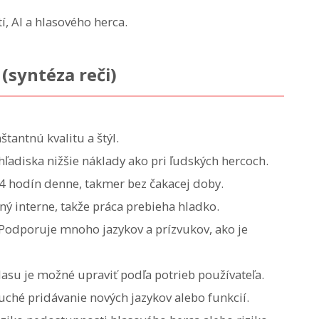
 AI a hlasového herca.
(syntéza reči)
tantnú kvalitu a štýl.
adiska nižšie náklady ako pri ľudských hercoch.
24 hodín denne, takmer bez čakacej doby.
 interne, takže práca prebieha hladko.
Podporuje mnoho jazykov a prízvukov, ako je
lasu je možné upraviť podľa potrieb používateľa.
ché pridávanie nových jazykov alebo funkcií.