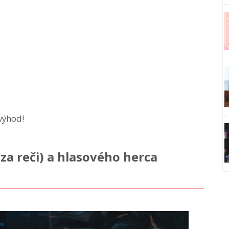
výhod!
za reči) a hlasového herca