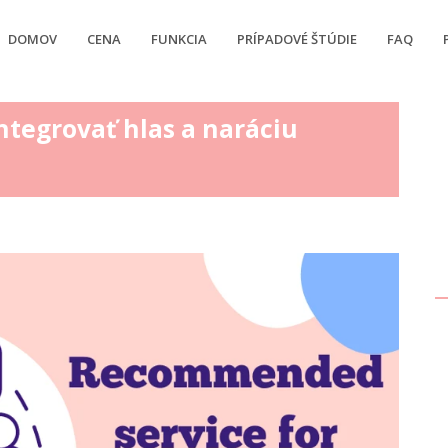
DOMOV
CENA
FUNKCIA
PRÍPADOVÉ ŠTÚDIE
FAQ
ntegrovať hlas a naráciu