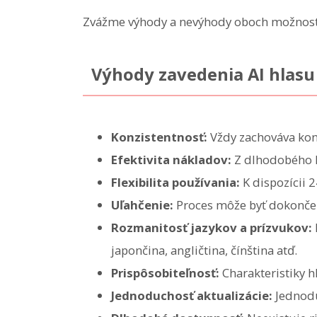
Zvážme výhody a nevýhody oboch možností,
Výhody zavedenia AI hlasu 
Konzistentnosť:
Vždy zachováva konš
Efektivita nákladov:
Z dlhodobého hľ
Flexibilita používania:
K dispozícii 
Uľahčenie:
Proces môže byť dokončený
Rozmanitosť jazykov a prízvukov:
japončina, angličtina, čínština atď.
Prispôsobiteľnosť:
Charakteristiky h
Jednoduchosť aktualizácie:
Jednodu