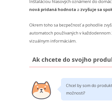
Inštaláciou hlasových oznámení do domáci
nová pridaná hodnota
a
zvyšuje sa spo
Okrem toho sa bezpečnosť a pohodlie zvyš
automatoch používaných v každodennom ži
vizuálnym informáciám.
Ak chcete do svojho produk
Chcel by som do produkt
možnosti?