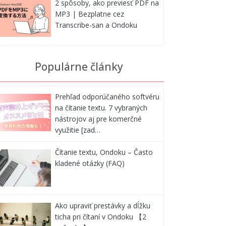
2 spôsoby, ako previesť PDF na
MP3 | Bezplatne cez
Transcribe-san a Ondoku
Populárne články
Prehľad odporúčaného softvéru
na čítanie textu. 7 vybraných
nástrojov aj pre komerčné
využitie [zad…
Čítanie textu, Ondoku – Často
kladené otázky (FAQ)
Ako upraviť prestávky a dĺžku
ticha pri čítaní v Ondoku 【2