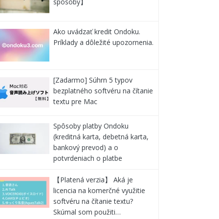
spôsoby】
Ako uvádzať kredit Ondoku.
Príklady a dôležité upozornenia.
[Zadarmo] Súhrn 5 typov
bezplatného softvéru na čítanie
textu pre Mac
Spôsoby platby Ondoku
(kreditná karta, debetná karta,
bankový prevod) a o
potvrdeniach o platbe
【Platená verzia】 Aká je
licencia na komerčné využitie
softvéru na čítanie textu?
Skúmal som použiti…