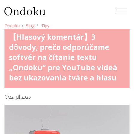
Ondoku
Blog
Tipy
【Hlasový komentár】3
dôvody, prečo odporúčame
softvér na čítanie textu
„Ondoku“ pre YouTube videá
bez ukazovania tváre a hlasu
22. júl 2026