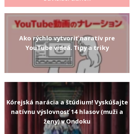
Ako rýchlo vytvoriť naratív pre
YouTube videá. Tipy a triky
Kórejská narácia a štúdium! Vyskúšajte
natívnu výslovnosť 14 hlasov (muži a
ženy) v Ondoku