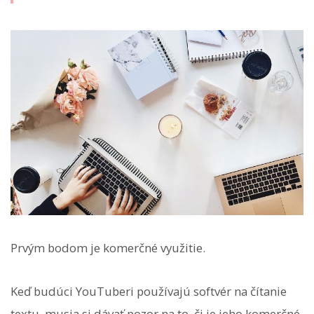
Prvým bodom je komerčné využitie.
Keď budúci YouTuberi používajú softvér na čítanie
textu, musia si dávať pozor na to, či je jeho komerčné