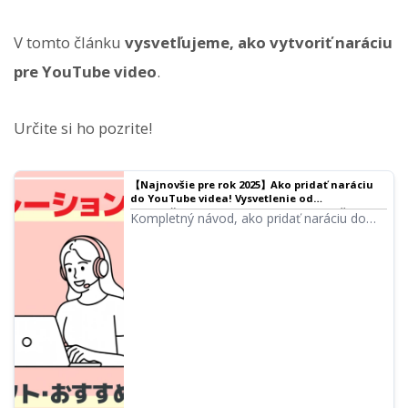
V tomto článku
vysvetľujeme, ako vytvoriť naráciu
pre YouTube video
.
Určite si ho pozrite!
【Najnovšie pre rok 2025】Ako pridať naráciu
do YouTube videa! Vysvetlenie od
odporúčaných AI aplikácií a softvéru až po
Kompletný návod, ako pridať naráciu do
metódy nahrávania | Softvér na čítanie textu
videa! Podrobne predstavujeme 5
Ondoku
odporúčaných nástrojov od bezplatných AI
aplikácií po platený softvér a postup
výroby. Ideálne pre tvorbu videí na
YouTube, TikTok a Instagram.