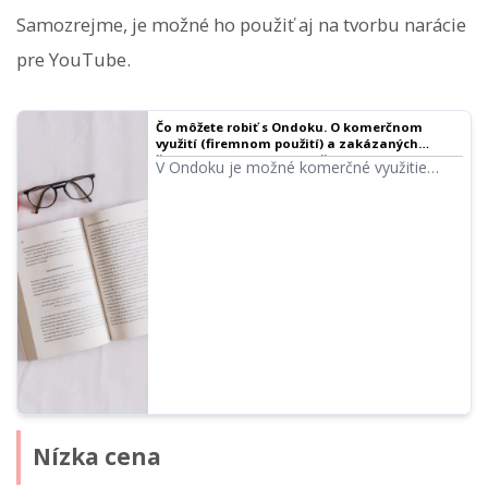
Samozrejme, je možné ho použiť aj na tvorbu narácie
pre YouTube.
Čo môžete robiť s Ondoku. O komerčnom
využití (firemnom použití) a zakázaných
činnostiach. | Softvér na čítanie textu Ondoku
V Ondoku je možné komerčné využitie
(firemné použitie). Či už ste jednotlivec
alebo právnická osoba, akékoľvek
používanie za účelom priameho alebo
nepriameho finančného zisku sa považuje
za komerčné využitie. Upozorňujeme však,
že v Ondoku sú stanovené zakázané
činnosti. Tentokrát si predstavíme, čo v
Ondoku môžete a čo nemôžete robiť.
Nízka cena