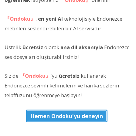
『Ondoku』
,
en yeni AI
teknolojisiyle Endonezce
metinleri seslendirebilen bir AI servisidir.
Üstelik
ücretsiz
olarak
ana dil aksanıyla
Endonezce
ses dosyaları oluşturabilirsiniz!
Siz de
『Ondoku』
'yu
ücretsiz
kullanarak
Endonezce sevimli kelimelerin ve harika sözlerin
telaffuzunu öğrenmeye başlayın!
Hemen Ondoku'yu deneyin