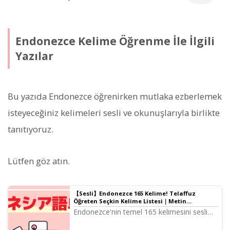
Endonezce Kelime Öğrenme İle İlgili
Yazılar
Bu yazıda Endonezce öğrenirken mutlaka ezberlemek
isteyeceğiniz kelimeleri sesli ve okunuşlarıyla birlikte
tanıtıyoruz.
Lütfen göz atın.
【Sesli】Endonezce 165 Kelime! Telaffuz
Öğreten Seçkin Kelime Listesi｜Metin
Seslendirme Yazılımı Ondoku
Endonezce'nin temel 165 kelimesini sesli
olarak tanıtıyoruz. Selamlaşma, sayılar,