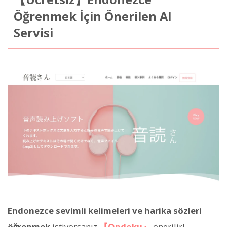
Öğrenmek İçin Önerilen AI
Servisi
Endonezce sevimli kelimeleri ve harika sözleri
öğrenmek
istiyorsanız
『Ondoku』
önerilir!