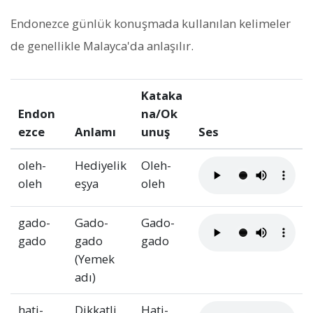
Endonezce günlük konuşmada kullanılan kelimeler
de genellikle Malayca'da anlaşılır.
Kataka
Endon
na/Ok
ezce
Anlamı
unuş
Ses
oleh-
Hediyelik
Oleh-
oleh
eşya
oleh
gado-
Gado-
Gado-
gado
gado
gado
(Yemek
adı)
hati-
Dikkatli
Hati-