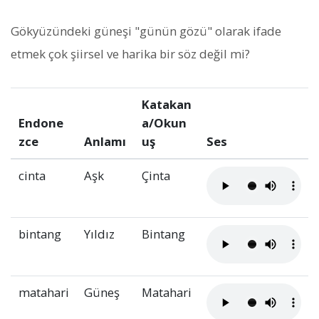
Gökyüzündeki güneşi "günün gözü" olarak ifade
etmek çok şiirsel ve harika bir söz değil mi?
Katakan
Endone
a/Okun
zce
Anlamı
uş
Ses
cinta
Aşk
Çinta
bintang
Yıldız
Bintang
matahari
Güneş
Matahari