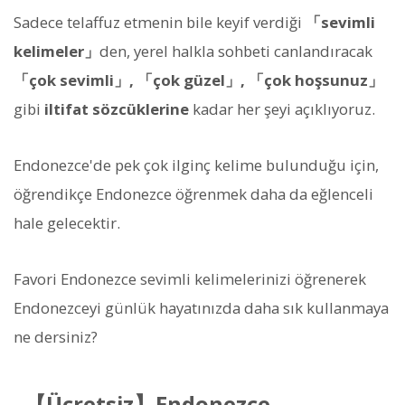
Sadece telaffuz etmenin bile keyif verdiği
「sevimli
kelimeler」
den, yerel halkla sohbeti canlandıracak
「çok sevimli」, 「çok güzel」, 「çok hoşsunuz」
gibi
iltifat sözcüklerine
kadar her şeyi açıklıyoruz.
Endonezce'de pek çok ilginç kelime bulunduğu için,
öğrendikçe Endonezce öğrenmek daha da eğlenceli
hale gelecektir.
Favori Endonezce sevimli kelimelerinizi öğrenerek
Endonezceyi günlük hayatınızda daha sık kullanmaya
ne dersiniz?
【Ücretsiz】Endonezce