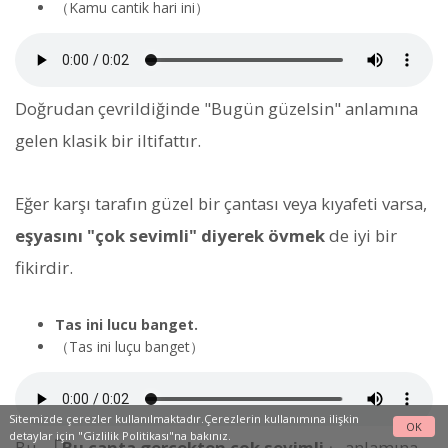
（Kamu cantik hari ini）
Doğrudan çevrildiğinde "Bugün güzelsin" anlamına
gelen klasik bir iltifattır.
Eğer karşı tarafın güzel bir çantası veya kıyafeti varsa,
eşyasını "çok sevimli" diyerek övmek
de iyi bir
fikirdir.
Tas ini lucu banget.
（Tas ini luçu banget）
Sitemizde çerezler kullanılmaktadır.Çerezlerin kullanımına ilişkin
OK
detaylar için
"Gizlilik Politikası"na
bakınız.
Bu,
「Bu çanta gerçekten çok sevimli」
anlamına