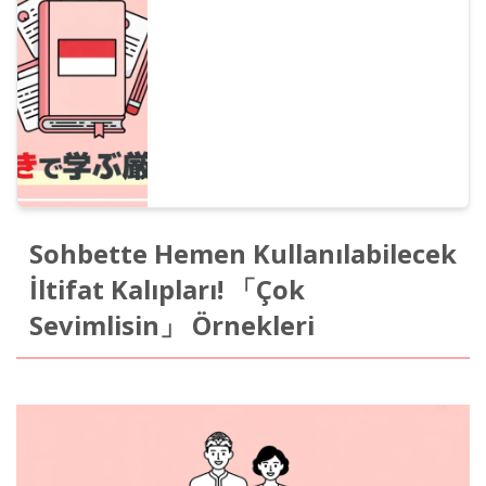
günlük konuşmalar gibi pek çok kategoride
telaffuz öğreten kelime listesi. Ücretsiz AI
seslendirme servisi ile orijinal telaffuzları
kontrol edebilirsiniz. Başlangıç seviyesinden
iş dünyasına kadar geniş kullanım alanı.
Sohbette Hemen Kullanılabilecek
İltifat Kalıpları! 「Çok
Sevimlisin」 Örnekleri