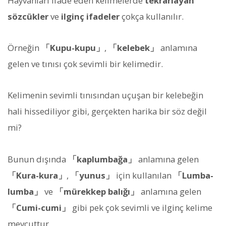
Hayvanları ifade eden kelimelerde
tekrarlayan
sözcükler
ve
ilginç ifadeler
çokça kullanılır.
Örneğin
「Kupu-kupu」
,
「kelebek」
anlamına
gelen ve tınısı çok sevimli bir kelimedir.
Kelimenin sevimli tınısından uçuşan bir kelebeğin
hali hissediliyor gibi, gerçekten harika bir söz değil
mi?
Bunun dışında
「kaplumbağa」
anlamına gelen
「Kura-kura」
,
「yunus」
için kullanılan
「Lumba-
lumba」
ve
「mürekkep balığı」
anlamına gelen
「Cumi-cumi」
gibi pek çok sevimli ve ilginç kelime
mevcuttur.