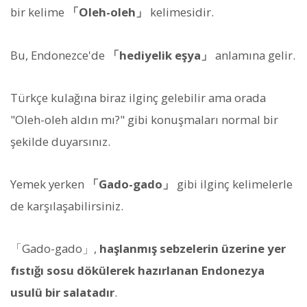
bir kelime
「Oleh-oleh」
kelimesidir.
Bu, Endonezce'de
「hediyelik eşya」
anlamına gelir.
Türkçe kulağına biraz ilginç gelebilir ama orada
"Oleh-oleh aldın mı?" gibi konuşmaları normal bir
şekilde duyarsınız.
Yemek yerken
「Gado-gado」
gibi ilginç kelimelerle
de karşılaşabilirsiniz.
「Gado-gado」,
haşlanmış sebzelerin üzerine yer
fıstığı sosu dökülerek hazırlanan Endonezya
usulü bir salatadır
.