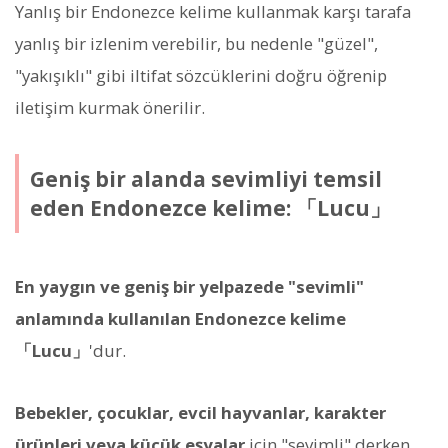
Yanlış bir Endonezce kelime kullanmak karşı tarafa
yanlış bir izlenim verebilir, bu nedenle "güzel",
"yakışıklı" gibi iltifat sözcüklerini doğru öğrenip
iletişim kurmak önerilir.
Geniş bir alanda sevimliyi temsil
eden Endonezce kelime: 「Lucu」
En yaygın ve geniş bir yelpazede "sevimli"
anlamında kullanılan Endonezce kelime
「Lucu」
'dur.
Bebekler, çocuklar, evcil hayvanlar, karakter
ürünleri veya küçük eşyalar
için "sevimli" derken