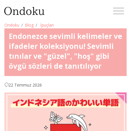
Ondoku
Blog
İpuçları
Endonezce sevimli kelimeler ve
ifadeler koleksiyonu! Sevimli
tınılar ve "güzel", "hoş" gibi
övgü sözleri de tanıtılıyor
22 Temmuz 2026