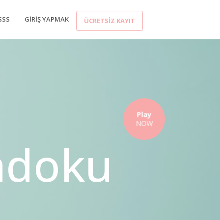
SSS
GIRIŞ YAPMAK
ÜCRETSIZ KAYIT
Play
NOW
ndoku