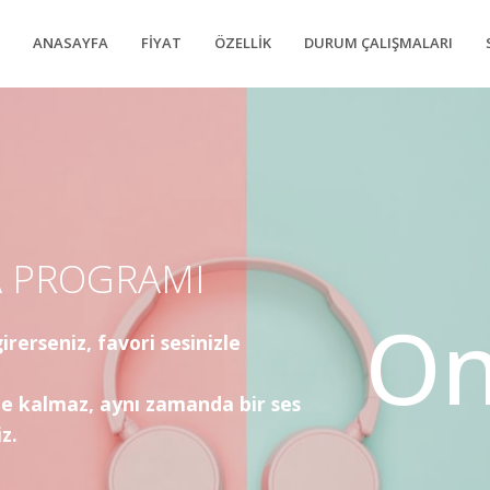
ANASAYFA
FIYAT
ÖZELLIK
DURUM ÇALIŞMALARI
A PROGRAMI
O
rerseniz, favori sesinizle
e kalmaz, aynı zamanda bir ses
z.