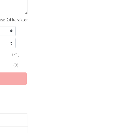
ısı:
24
karakter
(×1)
(0)