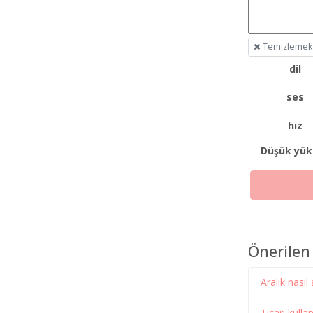
Temizlemek
dil
ses
hız
Düşük yük
Önerilen
Aralık nasıl
Ticari kull