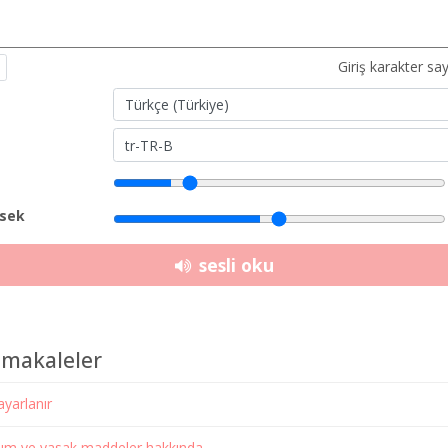
Giriş karakter say
sek
sesli oku
 makaleler
 ayarlanır
anım ve yasak maddeler hakkında