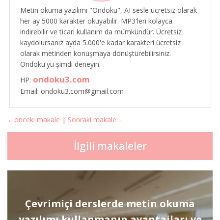
Metin okuma yazılımı "Ondoku", AI sesle ücretsiz olarak
her ay 5000 karakter okuyabilir. MP3'leri kolayca
indirebilir ve ticari kullanım da mümkündür. Ücretsiz
kaydolursanız ayda 5.000'e kadar karakteri ücretsiz
olarak metinden konuşmaya dönüştürebilirsiniz.
Ondoku'yu şimdi deneyin.
ondoku3.com
HP:
Email: ondoku3.com@gmail.com
←önceki makale
|
Sonraki makale→
İlgili makaleler
Çevrimiçi derslerde metin okuma
yazılımı kullanmanın avantajları ve