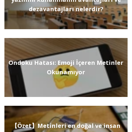
dezavantajları nelerdir?
Ondoku Hatası: Emoji İçeren Metinler
Okunamıyor
【Özet】Metinleri en doğal ve insan