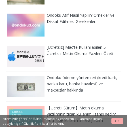
Ondoku Atıf Nasıl Yapılır? Örnekler ve
Dikkat Edilmesi Gerekenler.
[Ücretsiz] Mac'te Kullanılabilen 5
Ücretsiz Metin Okuma Yazılımı Özeti
Ondoku ödeme yöntemleri (kredi kartı,
banka kartı, banka havalesi) ve
makbuzlar hakkında
【Ücretli Sürüm】Metin okuma
yazılımının ticari kullanım lisansı nedir?
Sitemizde çerezler kullanılmaktadır.Çerezlerin kullanımına ilişkin
YouTube kullanımını araştırdım
OK
detaylar için
"Gizlilik Politikası"na
bakınız.