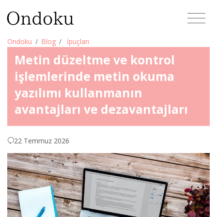
Ondoku
Blog
İpuçları
Metin düzeltme ve kontrol
işlemlerinde metin okuma
yazılımı kullanmanın
avantajları ve dezavantajları
22 Temmuz 2026