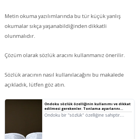
Metin okuma yazılımlarında bu tür küçük yanlış
okumalar sıkça yaşanabildiğinden dikkatli
olunmalıdır.
Çözüm olarak sözlük aracını kullanmanız önerilir.
Sözlük aracının nasıl kullanılacağını bu makalede
açıkladık, lütfen göz atın.
Ondoku sözlük özelliğinin kullanımı ve dikkat
edilmesi gerekenler. Tonlama ayarlarını
kaydederek daha verimli kullanın | Metin
Ondoku bir "sözlük" özelliğine sahiptir.
Okuma Yazılımı Ondoku
Sözlük özelliğinin kullanımını ve detaylarını
tanıtacağız. Tonlama ayarlarını kaydederek
daha verimli kullanım ipuçlarını da
paylaşacağız.