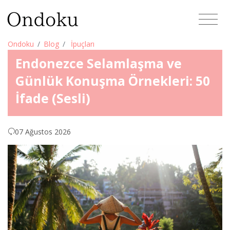
Ondoku
Blog
İpuçları
Endonezce Selamlaşma ve
Günlük Konuşma Örnekleri: 50
İfade (Sesli)
07 Ağustos 2026