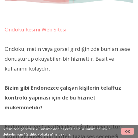
Ondoku Resmi Web Sitesi
Ondoku, metin veya görsel girdiğinizde bunları sese
dönüştürüp okuyabilen bir hizmettir. Basit ve
kullanımı kolaydır.
Bizim gibi Endonezce çalışan kişilerin telaffuz
kontrolü yapması için de bu hizmet
mükemmeldir
!
Endonezce ve Cava Dili desteği de mevcuttur;
Sitemizde çerezler kullanılmaktadır.Çerezlerin kullanımına ilişkin
OK
detaylar için
"Gizlilik Politikası"na
bakınız.
kadın ve erkek gibi birden fazla ses seçeneği