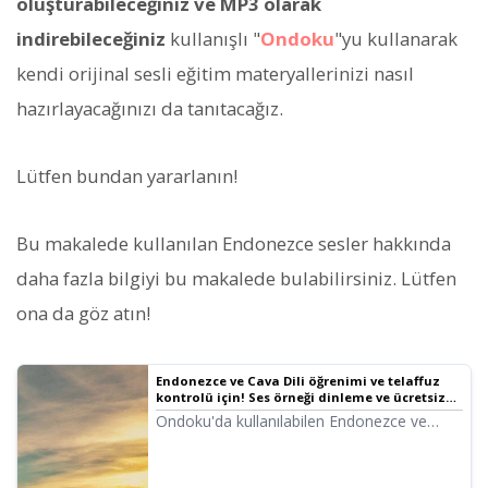
oluşturabileceğiniz ve MP3 olarak
indirebileceğiniz
kullanışlı "
Ondoku
"yu kullanarak
kendi orijinal sesli eğitim materyallerinizi nasıl
hazırlayacağınızı da tanıtacağız.
Lütfen bundan yararlanın!
Bu makalede kullanılan Endonezce sesler hakkında
daha fazla bilgiyi bu makalede bulabilirsiniz. Lütfen
ona da göz atın!
Endonezce ve Cava Dili öğrenimi ve telaffuz
kontrolü için! Ses örneği dinleme ve ücretsiz
metin okuma "Ondoku" nasıl kullanılır?
Ondoku'da kullanılabilen Endonezce ve
Cava Dili ses örneklerini dinleyebilirsiniz.
Endonezce veya Cava Dili konuşanlarla
akıcı iletişim için telaffuz kontrolü şarttır.