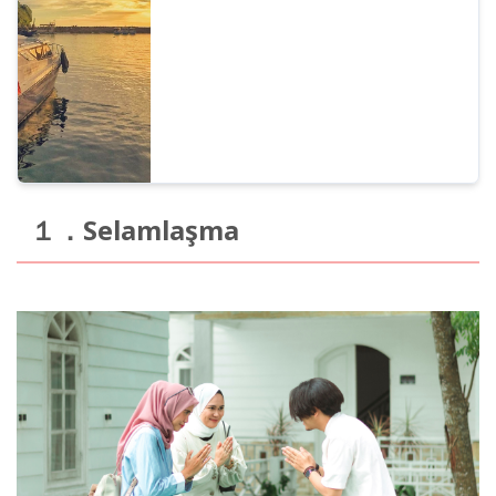
Böyle zamanlarda Ondoku önerilir! Metin
okuma hizmeti (Text t...
１．Selamlaşma