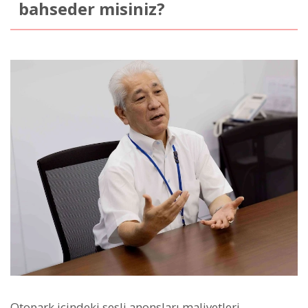
bahseder misiniz?
Otopark içindeki sesli anonsları maliyetleri