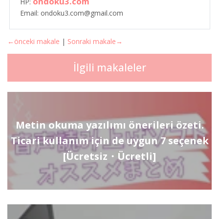
ondoku3.com
HP:
Email: ondoku3.com@gmail.com
←önceki makale
|
Sonraki makale→
İlgili makaleler
Metin okuma yazılımı önerileri özeti.
Ticari kullanım için de uygun 7 seçenek
[Ücretsiz・Ücretli]