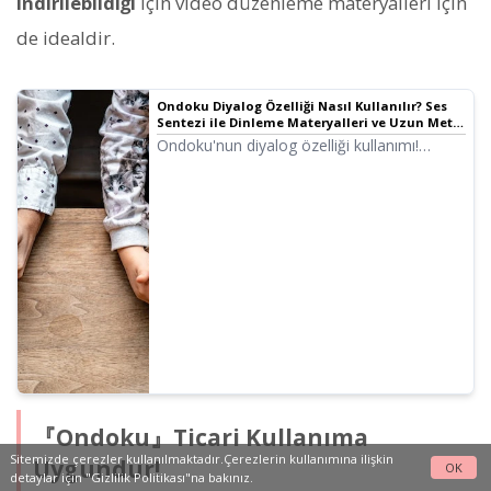
indirilebildiği
için video düzenleme materyalleri için
de idealdir.
Ondoku Diyalog Özelliği Nasıl Kullanılır? Ses
Sentezi ile Dinleme Materyalleri ve Uzun Metin
Oluşturma Daha Kolay!
Ondoku'nun diyalog özelliği kullanımı!
Görsellerle adım adım açıklama. Diyalog
özelliğinin hangi amaçlarla
kullanılabileceğine dair somut örnekler
sunuyoruz.
『Ondoku』Ticari Kullanıma
Sitemizde çerezler kullanılmaktadır.Çerezlerin kullanımına ilişkin
Uygundur!
OK
detaylar için
"Gizlilik Politikası"na
bakınız.