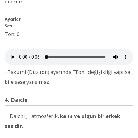
önerilir.
Ayarlar
Ses
Ton: 0
*Takumi (Düz ton) ayarında "Ton" değişikliği yapılsa
bile sese yansımaz.
4. Daichi
「Daichi」 atmosferik,
kalın ve olgun bir erkek
sesidir
.