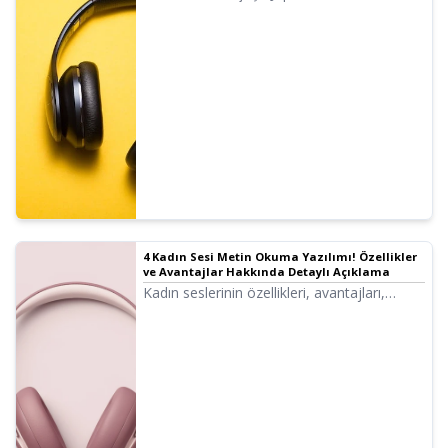
bulunmaktadır. Tabii ki hem erkek hem de
kadın sesleri mevcuttur. En çok kullanılan 8
çeşit Japonca sesi ve her bir sesin tonu
ayarlandığındaki değişimleri dinleyebilmeniz
için hazırladık.
4 Kadın Sesi Metin Okuma Yazılımı! Özellikler
ve Avantajlar Hakkında Detaylı Açıklama
Kadın seslerinin özellikleri, avantajları,
önerilen metin okuma yazılımları ve siteleri
hakkında açıklama. Ayrıca önerilen kadın
sesi örneklerini de tanıtıyoruz.