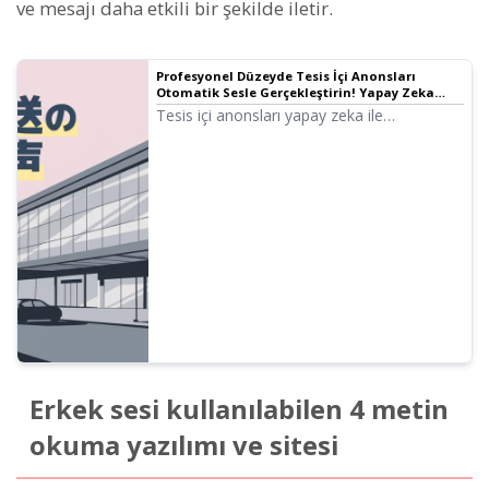
ve mesajı daha etkili bir şekilde iletir.
Profesyonel Düzeyde Tesis İçi Anonsları
Otomatik Sesle Gerçekleştirin! Yapay Zeka
Anons Tam Rehberi
Tesis içi anonsları yapay zeka ile
otomatikleştirin! Ondoku ile ücretsiz olarak
seslendirme sanatçısı kalitesinde otomatik
sesler oluşturun. Çok dilli desteği ile yabancı
ziyaretçiler için de mükemmel çözüm.
Operasyonel verimlilikle maliyetleri düşürün!
Erkek sesi kullanılabilen 4 metin
okuma yazılımı ve sitesi