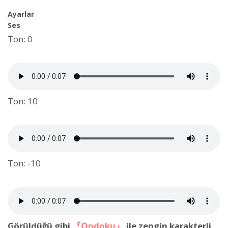
Ayarlar
Ses
Ton: 0
Ton: 10
Ton: -10
Görüldüğü gibi
『Ondoku』
ile zengin karakterli