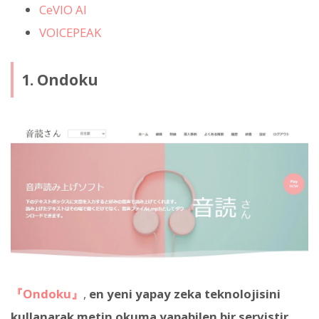
CeVIO AI
VOICEPEAK
1. Ondoku
『Ondoku』
,
en yeni yapay zeka teknolojisini
kullanarak metin okuma yapabilen bir servistir
.