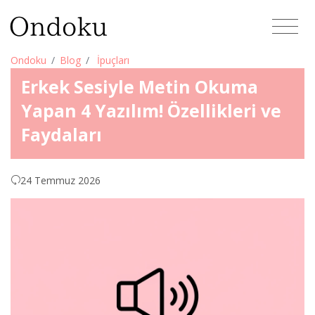
Ondoku
Blog
İpuçları
Erkek Sesiyle Metin Okuma
Yapan 4 Yazılım! Özellikleri ve
Faydaları
24 Temmuz 2026