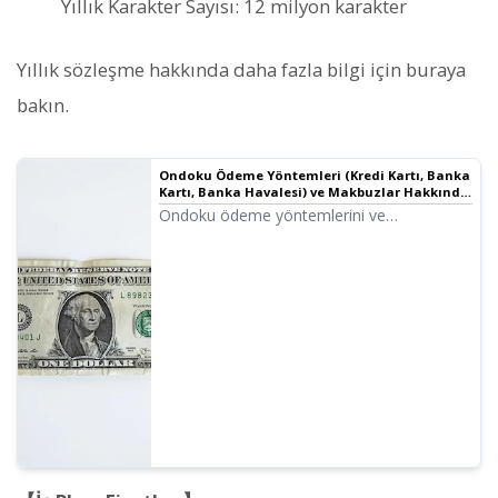
Yıllık Karakter Sayısı: 12 milyon karakter
Yıllık sözleşme hakkında daha fazla bilgi için buraya
bakın.
Ondoku Ödeme Yöntemleri (Kredi Kartı, Banka
Kartı, Banka Havalesi) ve Makbuzlar Hakkında
| Metin Okuma Yazılımı Ondoku
Ondoku ödeme yöntemlerini ve
makbuzlarını açıklar. Banka havalesi fatura
ve makbuz oluşturma yöntemleri. İş planı
sözleşme yöntemleri. Tüm yöntemler için
makbuz düzenleme vb.