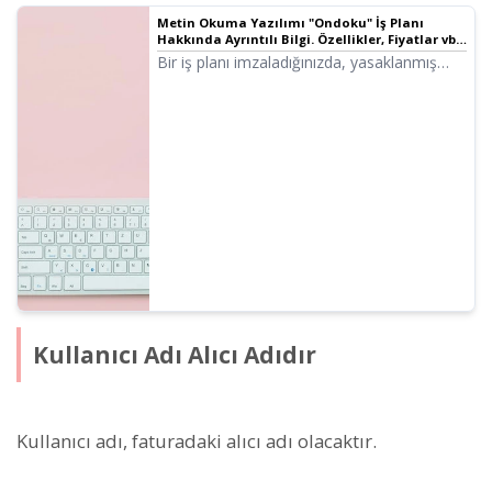
Metin Okuma Yazılımı "Ondoku" İş Planı
Hakkında Ayrıntılı Bilgi. Özellikler, Fiyatlar vb.
| Metin Okuma Yazılımı Ondoku
Bir iş planı imzaladığınızda, yasaklanmış
eylemlerde belirtilen bazı kullanım
yöntemlerinden muaf tutulursunuz. Ondoku
iş planı ile neler yapabileceğinizi ayrıntılı
olarak anlatacağız.
Kullanıcı Adı Alıcı Adıdır
Kullanıcı adı, faturadaki alıcı adı olacaktır.