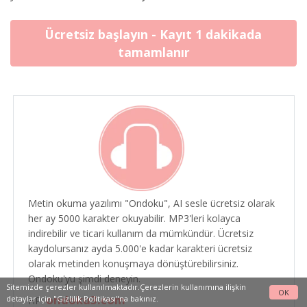
Ücretsiz başlayın - Kayıt 1 dakikada
tamamlanır
Metin okuma yazılımı "Ondoku", AI sesle ücretsiz olarak
her ay 5000 karakter okuyabilir. MP3'leri kolayca
indirebilir ve ticari kullanım da mümkündür. Ücretsiz
kaydolursanız ayda 5.000'e kadar karakteri ücretsiz
olarak metinden konuşmaya dönüştürebilirsiniz.
Ondoku'yu şimdi deneyin.
Sitemizde çerezler kullanılmaktadır.Çerezlerin kullanımına ilişkin
OK
ondoku3.com
detaylar için
"Gizlilik Politikası"na
bakınız.
HP: