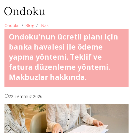
Ondoku
Blog
Nasıl
Ondoku'nun ücretli planı için
banka havalesi ile ödeme
yapma yöntemi. Teklif ve
fatura düzenleme yöntemi.
Makbuzlar hakkında.
22 Temmuz 2026