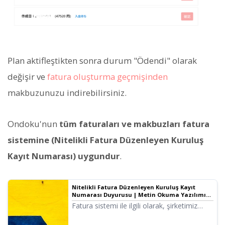
Plan aktifleştikten sonra durum "Ödendi" olarak
değişir ve
fatura oluşturma geçmişinden
makbuzunuzu indirebilirsiniz.
Ondoku'nun
tüm faturaları ve makbuzları fatura
sistemine (Nitelikli Fatura Düzenleyen Kuruluş
Kayıt Numarası) uygundur
.
Nitelikli Fatura Düzenleyen Kuruluş Kayıt
Numarası Duyurusu | Metin Okuma Yazılımı
Ondoku
Fatura sistemi ile ilgili olarak, şirketimiz
nitelikli fatura düzenleyen kuruluş kayıt
başvurusunu tamamlamış olup, kayıt