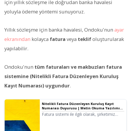
için yıllık sözleşme ile doğrudan banka havalesi
yoluyla ödeme yöntemi sunuyoruz.
Yıllık sözleşme için banka havalesi, Ondoku'nun
ayar
ekranından
kolayca
fatura
veya
teklif
oluşturularak
yapılabilir.
Ondoku'nun
tüm faturaları ve makbuzları fatura
sistemine (Nitelikli Fatura Düzenleyen Kuruluş
Kayıt Numarası) uygundur
.
Nitelikli Fatura Düzenleyen Kuruluş Kayıt
Numarası Duyurusu | Metin Okuma Yazılımı
Ondoku
Fatura sistemi ile ilgili olarak, şirketimiz
nitelikli fatura düzenleyen kuruluş kayıt
başvurusunu tamamlamış olup, kayıt
numarasını bildirmektedir.