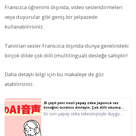
Fransızca öğrenimi dışında, video seslendirmeleri
veya duyurular gibi geniş bir yelpazede
kullanabilirsiniz.
Tanıtılan sesler Fransızca dışında dünya genelindeki
birçok dilde çok dilli (multilingual) desteğe sahiptir!
Daha detaylı bilgi için bu makaleye de göz
atabilirsiniz.
25 çeşit yeni nesil yapay zeka Japonca ses
örneğini ücretsiz dinleyin. Çok dilli okuma
desteği | Metin okuma yazılımı Ondoku
En son yapay zeka teknolojisiyle duygu
dolu sesler oluşturabilen yeni nesil yapay
zeka sesleri geldi! Bu makalede
Ondoku'nun yeni yapay zeka ses örneklerini