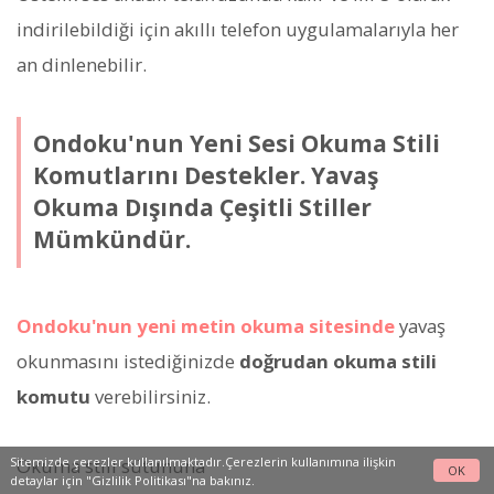
indirilebildiği için akıllı telefon uygulamalarıyla her
an dinlenebilir.
Ondoku'nun Yeni Sesi Okuma Stili
Komutlarını Destekler. Yavaş
Okuma Dışında Çeşitli Stiller
Mümkündür.
Ondoku'nun yeni metin okuma sitesinde
yavaş
okunmasını istediğinizde
doğrudan okuma stili
komutu
verebilirsiniz.
Sitemizde çerezler kullanılmaktadır.Çerezlerin kullanımına ilişkin
Okuma stili sütununa
OK
detaylar için
"Gizlilik Politikası"na
bakınız.