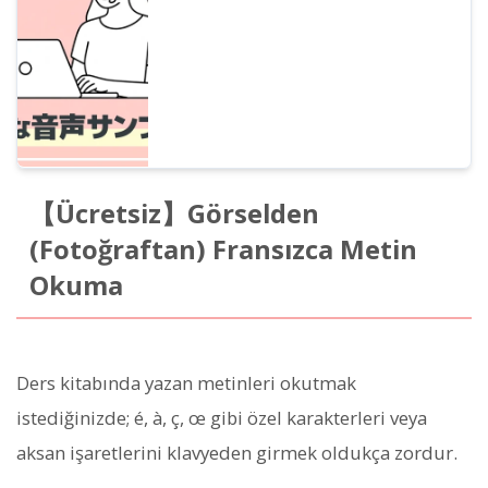
dinleyebilirsiniz. Serbest metinle duygu
ifadesi belirleyebilir veya çok dilli
seslendirme yapabilirsiniz.
【Ücretsiz】Görselden
(Fotoğraftan) Fransızca Metin
Okuma
Ders kitabında yazan metinleri okutmak
istediğinizde; é, à, ç, œ gibi özel karakterleri veya
aksan işaretlerini klavyeden girmek oldukça zordur.