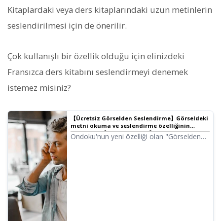
Kitaplardaki veya ders kitaplarındaki uzun metinlerin
seslendirilmesi için de önerilir.
Çok kullanışlı bir özellik olduğu için elinizdeki
Fransızca ders kitabını seslendirmeyi denemek
istemez misiniz?
【Ücretsiz Görselden Seslendirme】Görseldeki
metni okuma ve seslendirme özelliğinin
kullanımı 【Görsel Okuma】 | Metin okuma
Ondoku'nun yeni özelliği olan "Görselden
yazılımı Ondoku
metin okuma ve seslendirme" hakkında
detaylı bilgi ve kullanım kılavuzu. Bu özelliği
hem bilgisayardan hem de akıllı telefondan
kullanabilirsiniz. Üstelik ücretsiz kullanım da
mümkündür.