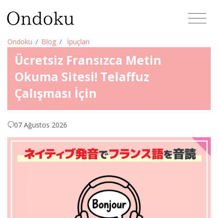
Ondoku
Blog
İpuçları
Ücretsiz Fransızca Metin
Okuma Sitesi! Telaffuz
Çalışması İçin
07 Ağustos 2026