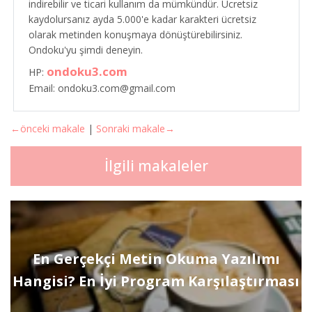
indirebilir ve ticari kullanım da mümkündür. Ücretsiz
kaydolursanız ayda 5.000'e kadar karakteri ücretsiz
olarak metinden konuşmaya dönüştürebilirsiniz.
Ondoku'yu şimdi deneyin.
ondoku3.com
HP:
Email: ondoku3.com@gmail.com
←önceki makale
|
Sonraki makale→
İlgili makaleler
En Gerçekçi Metin Okuma Yazılımı
Hangisi? En İyi Program Karşılaştırması