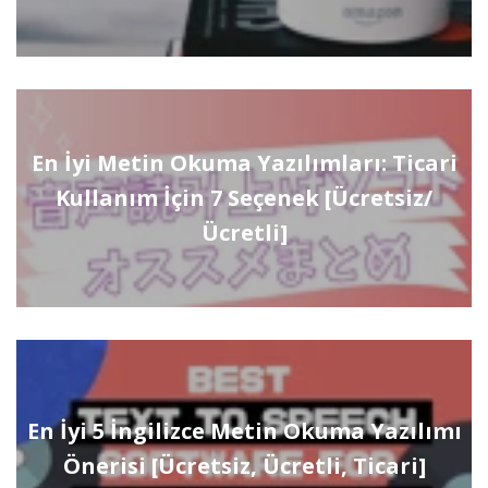
En İyi Metin Okuma Yazılımları: Ticari
Kullanım İçin 7 Seçenek [Ücretsiz/
Ücretli]
En İyi 5 İngilizce Metin Okuma Yazılımı
Önerisi [Ücretsiz, Ücretli, Ticari]