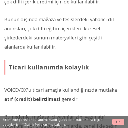
çok dilli içerik üretimi için de kullanılabilir.
Bunun dışında mağaza ve tesislerdeki yabancı dil
anonsları, çok dilli eğitim içerikleri, küresel
şirketlerdeki sunum materyalleri gibi çeşitli
alanlarda kullanılabilir.
Ticari kullanımda kolaylık
VOICEVOX'u ticari amaçla kullandığınızda mutlaka
atıf (credit) belirtilmesi
gerekir.
Bu nedenle, mağaza içi yayınlar gibi yazılı atıf
Sitemizde çerezler kullanılmaktadır.Çerezlerin kullanımına ilişkin
OK
detaylar için
"Gizlilik Politikası"na
bakınız.
yapmanın zor olduğu durumlarda, genellikle sesin