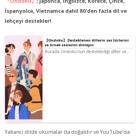
『Ondoku』
; Japonca, İngilizce, Korece, Çince,
İspanyolca, Vietnamca dahil 80'den fazla dil ve
lehçeyi destekler!
【Ondoku】 Desteklenen dillerin ses türlerini
ve örnek seslerini dinleyin
Burada Ondoku'nun desteklediği diller ve
örnek sesler hakkında bilgi vereceğiz.
Yabancı dilde okumalar da doğaldır ve YouTube'da