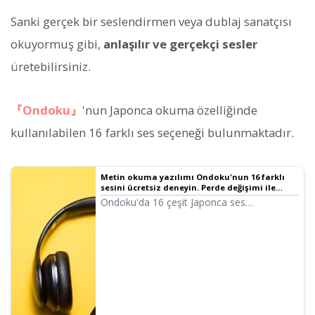
Sanki gerçek bir seslendirmen veya dublaj sanatçısı
okuyormuş gibi,
anlaşılır ve gerçekçi sesler
üretebilirsiniz.
『Ondoku』
'nun Japonca okuma özelliğinde
kullanılabilen 16 farklı ses seçeneği bulunmaktadır.
Metin okuma yazılımı Ondoku'nun 16 farklı
sesini ücretsiz deneyin. Perde değişimi ile
izlenimi değiştirin.
Ondoku'da 16 çeşit Japonca ses
bulunmaktadır. Tabii ki erkek ve kadın
sesleri mevcuttur. Sıkça kullanılan 8 çeşit
Japonca sesi ve her bir sesin perdesi
ayarlandığındaki hallerini dinleyebilmeniz
için hazırladık.