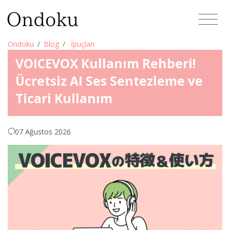
Ondoku
Blog
İpuçları
VOICEVOX Kullanım Rehberi!
Ücretsiz AI Ses Sentezleme ve
Ticari Kullanım
07 Ağustos 2026