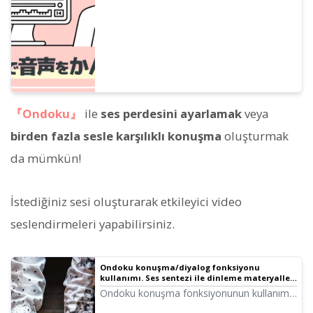
her şeyi anlaşılır şekilde anlatıyoruz.
『Ondoku』
ile
ses perdesini ayarlamak
veya
birden fazla sesle karşılıklı konuşma
oluşturmak
da mümkün!
İstediğiniz sesi oluşturarak etkileyici video
seslendirmeleri yapabilirsiniz.
Ondoku konuşma/diyalog fonksiyonu
kullanımı. Ses sentezi ile dinleme materyalleri
ve uzun metin oluşturmak artık daha kolay!
Ondoku konuşma fonksiyonunun kullanımı!
Görsellerle desteklenen bu rehberde,