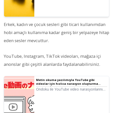
Erkek, kadın ve çocuk sesleri gibi ticari kullanımdan
hobi amaçlı kullanıma kadar geniş bir yelpazeye hitap
eden sesler mevcuttur.
YouTube, Instagram, TikTok videoları, mağaza içi
anonslar gibi çeşitli alanlarda faydalanabilirsiniz.
Metin okuma yazılımıyla YouTube gibi
videolar için hızlıca narasyon oluşturma
yöntemi. İpuçları ve noktalar.
Ondoku ile YouTube video narasyonlarını
hızlıca oluşturma yöntemini açıklıyoruz.
Senaryo hazırlamadan Ondoku kullanımına,
doğal tonlama ayarlarından video
düzenleme yazılımındaki ipuçlarına kadar