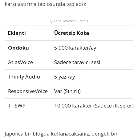
karşılaştırma tablosunda topladık.
👆
Yana kaydırabilirsiniz
Eklenti
Ücretsiz Kota
Ondoku
5.000 karakter/ay
AtlasVoice
Sadece tarayıcı sesi
Trinity Audio
5 yazı/ay
ResponsiveVoice
Var (Sınırlı)
TTSWP
10.000 karakter (Sadece ilk sefer)
Japonca bir blogda kullanacaksanız, dengeli bir