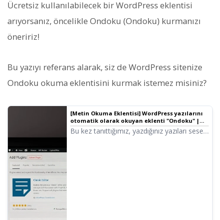
Ücretsiz kullanılabilecek bir WordPress eklentisi
arıyorsanız, öncelikle Ondoku (Ondoku) kurmanızı
öneririz!
Bu yazıyı referans alarak, siz de WordPress sitenize
Ondoku okuma eklentisini kurmak istemez misiniz?
[Metin Okuma Eklentisi] WordPress yazılarını
otomatik olarak okuyan eklenti "Ondoku" |
Metin Okuma Yazılımı Ondoku
Bu kez tanıttığımız, yazdığınız yazıları sese
dönüştürüp okuyan metin okuma eklentisi.
Kullanışlı ve ilginç olan bu metin okuma
eklentisinin kurulumunu ve kullanımını
anlatacağız.