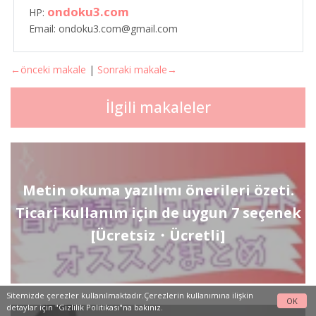
ondoku3.com
HP:
Email: ondoku3.com@gmail.com
←önceki makale
|
Sonraki makale→
İlgili makaleler
Metin okuma yazılımı önerileri özeti.
Ticari kullanım için de uygun 7 seçenek
[Ücretsiz・Ücretli]
Sitemizde çerezler kullanılmaktadır.Çerezlerin kullanımına ilişkin
OK
detaylar için
"Gizlilik Politikası"na
bakınız.