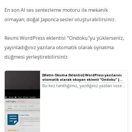
En son AI ses sentezleme motoru ile mekanik
olmayan, doğal Japonca sesler oluşturabilirsiniz.
Resmi WordPress eklentisi "Ondoku"yu yüklerseniz,
yayınladığınız yazılara otomatik olarak oynatma
düğmesi yerleştirebilirsiniz.
[Metin Okuma Eklentisi] WordPress yazılarını
otomatik olarak okuyan eklenti "Ondoku" |
Metin Okuma Yazılımı Ondoku
Bu kez tanıttığımız, yazdığınız yazıları sese
dönüştürüp okuyan metin okuma eklentisi.
Kullanışlı ve ilginç olan bu metin okuma
eklentisinin kurulumunu ve kullanımını
anlatacağız.