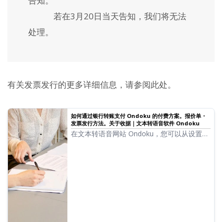
告知。
若在3月20日当天告知，我们将无法
处理。
有关发票发行的更多详细信息，请参阅此处。
如何通过银行转账支付 Ondoku 的付费方案。报价单・
发票发行方法。关于收据｜文本转语音软件 Ondoku
在文本转语音网站 Ondoku，您可以从设置界
面轻松发行发票或报价单。本文详细说明了发
票发行方法、报价单以及收据的发行方式。