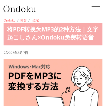
Ondoku
博客
尖端
将PDF转换为MP3的2种方法｜文字
起こしさん×Ondoku免费转语音
2026年8月7日