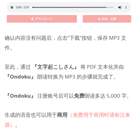
确认内容没有问题后，点击“下载”按钮，保存 MP3 文
件。
至此，通过
『文字起こしさん』
将 PDF 文本化并由
『Ondoku』
朗读转换为 MP3 的步骤就完成了。
『Ondoku』
注册账号后可以
免费
朗读多达 5,000 字。
生成的语音也可以用于
商用
（免费用于商用时请标注来
源）
。