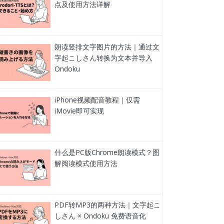
点及使用方法详解
朗读竖排文字图片的方法｜通过文
字起こしさん转换为文本并导入
Ondoku
iPhone视频配音教程｜仅需
iMovie即可实现
什么是PC版Chrome朗读模式？图
解阅读模式使用方法
PDF转MP3的两种方法｜文字起こ
しさん × Ondoku 免费语音化