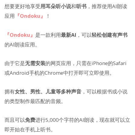
想要更好地享受
用耳朵听小说
和
听书
，推荐使用AI朗读
应用
『Ondoku』
！
『Ondoku』
是一款利用
最新AI
，可以
轻松创建有声书
的AI朗读应用。
由于它是
无需安装
的网页应用，只需在iPhone的Safari
或Android手机的Chrome中打开即可立即使用。
拥有
女性、男性、儿童等多种声音
，可以根据书或小说
的类型制作最匹配的音频。
而且可以
免费
进行5,000个字符的AI朗读，现在就可以立
即开始在手机上听书。