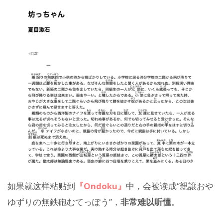
如果就这样粘贴到
『Ondoku』
中，会被读成“親譲おや
ゆずりの無鉄砲むてっぽう”，
非常难以听懂
。