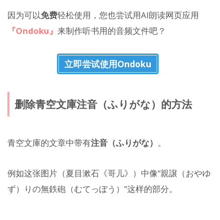
因为可以
免费
轻松使用，您也尝试用AI朗读网页应用
『Ondoku』
来制作听书用的音频文件吧？
立即尝试使用Ondoku
删除青空文庫注音（ふりがな）的方法
青空文庫的文章中带有
注音（ふりがな）
。
例如这张图片（夏目漱石《哥儿》）中像“親譲（おやゆ
ず）りの無鉄砲（むてっぽう）”这样的部分。