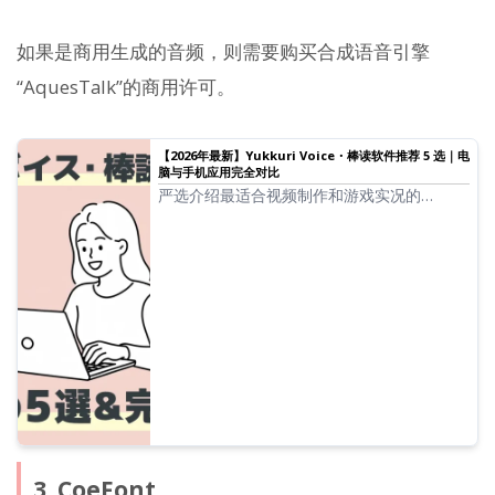
如果是商用生成的音频，则需要购买合成语音引擎
“AquesTalk”的商用许可。
【2026年最新】Yukkuri Voice・棒读软件推荐 5 选｜电
脑与手机应用完全对比
严选介绍最适合视频制作和游戏实况的
Yukkuri Voice 和棒读软件。从电脑到手机，
讲解如何使用 2026 年最新应用轻松制作高质
量语音的方法。
3. CoeFont