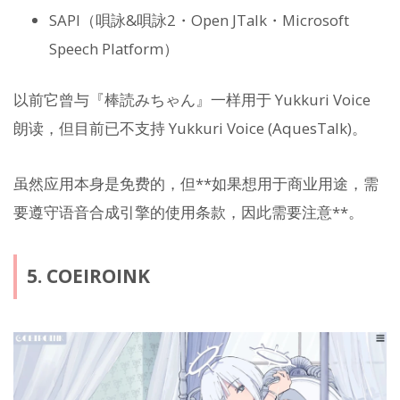
SAPI（唄詠&唄詠2・Open JTalk・Microsoft
Speech Platform）
以前它曾与『棒読みちゃん』一样用于 Yukkuri Voice
朗读，但目前已不支持 Yukkuri Voice (AquesTalk)。
虽然应用本身是免费的，但**如果想用于商业用途，需
要遵守语音合成引擎的使用条款，因此需要注意**。
5. COEIROINK