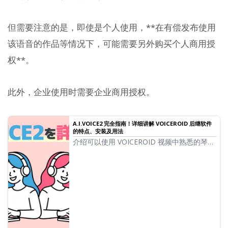
但需要注意的是，即使是个人使用，**在有偿发布使用
该语音的作品等情况下，可能需要另外购买个人商用授
权**。
此外，企业使用时需要企业商用授权。
A.I.VOICE2 完全指南！详细讲解 VOICEROID 后继软件
的特点、安装及用法
介绍可以使用 VOICEROID 视频中熟悉的琴叶
茜・葵、结月缘的 A.I.VOICE2 的特点与用
法。详细讲解从安装方法到语音导出的全过
程。