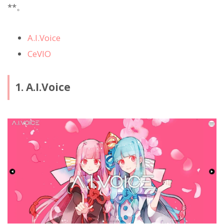
**。
A.I.Voice
CeVIO
1. A.I.Voice