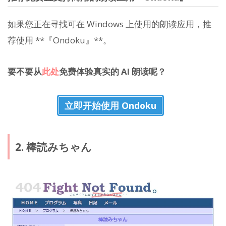
如果您正在寻找可在 Windows 上使用的朗读应用，推
荐使用 **『Ondoku』**。
要不要从
此处
免费体验真实的 AI 朗读呢？
立即开始使用 Ondoku
2. 棒読みちゃん