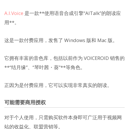
A.I.Voice
是一款**使用语音合成引擎“AITalk”的朗读应
用**。
这是一款付费应用，发售了 Windows 版和 Mac 版。
它拥有丰富的音色库，包括以前作为 VOICEROID 销售的
**“结月缘”、“琴叶茜・葵”**等角色。
正因为是付费应用，它可以实现非常真实的朗读。
可能需要商用授权
对于个人使用，只需购买软件本身即可广泛用于视频网
站的收益化、联盟营销等。