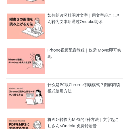
如何朗读竖排图片文字｜用文字起こしさ
ん转为文本后通过Ondoku朗读
iPhone视频配音教程｜仅需iMovie即可实
现
什么是PC版Chrome朗读模式？图解阅读
模式使用方法
将PDF转换为MP3的2种方法｜文字起こ
しさん×Ondoku免费转语音