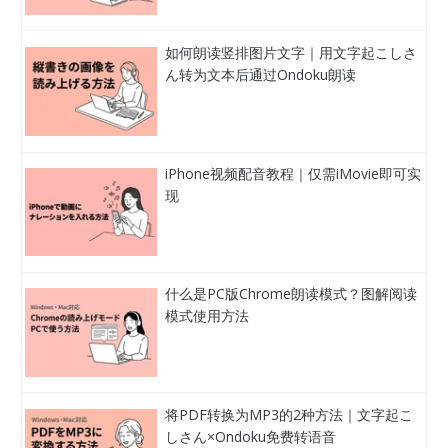
如何朗读竖排图片文字｜用文字起こしさ
ん转为文本后通过Ondoku朗读
iPhone视频配音教程｜仅需iMovie即可实
现
什么是PC版Chrome朗读模式？图解阅读
模式使用方法
将PDF转换为MP3的2种方法｜文字起こ
しさん×Ondoku免费转语音