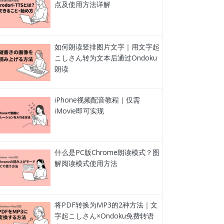
点及使用方法详解
如何朗读竖排图片文字｜用文字起
こしさん转为文本后通过Ondoku
朗读
iPhone视频配音教程｜仅需
iMovie即可实现
什么是PC版Chrome朗读模式？图
解阅读模式使用方法
将PDF转换为MP3的2种方法｜文
字起こしさん×Ondoku免费转语