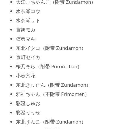
大江戸ちゃんこ（附带 Zundamon）
水奈瀬コウ
水奈瀬リト
宮舞モカ
弦巻マキ
东北イタコ（附带 Zundamon）
京町セイカ
桜乃そら（附带 Poron-chan）
小春六花
东北きりたん（附带 Zundamon）
邪神ちゃん（不附带 Frimomen）
彩澄しゅお
彩澄りりせ
东北ずんこ（附带 Zundamon）