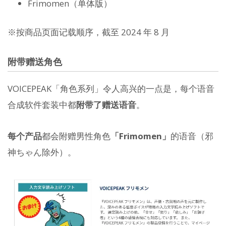
Frimomen（单体版）
※按商品页面记载顺序，截至 2024 年 8 月
附带赠送角色
VOICEPEAK「角色系列」令人高兴的一点是，每个语音
合成软件套装中都
附带了赠送语音
。
每个产品
都会附赠男性角色
「Frimomen」
的语音（邪
神ちゃん除外）。