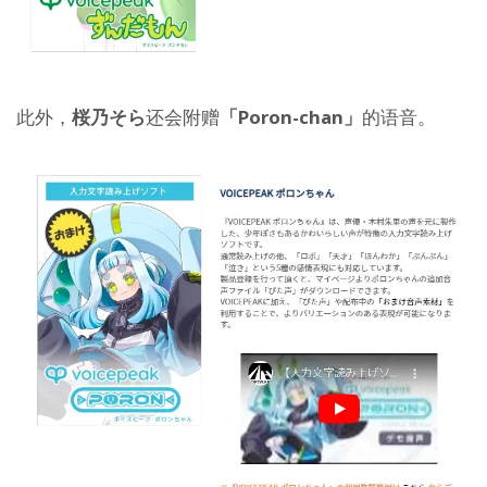
此外，
桜乃そら
还会附赠
「Poron-chan」
的语音。