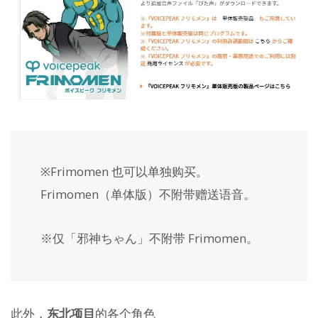
※Frimomen 也可以单独购买。
Frimomen（单体版）不附带赠送语音。
※仅「邪神ちゃん」不附带 Frimomen。
此外，
东北项目
的各个角色