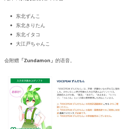
东北ずんこ
东北きりたん
东北イタコ
大江戸ちゃんこ
会附赠
「Zundamon」
的语音。