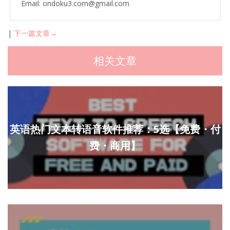
Email: ondoku3.com@gmail.com
|
下一篇文章→
相关文章
英语热门文本转语音软件推荐：5选【免费・付
费・商用】