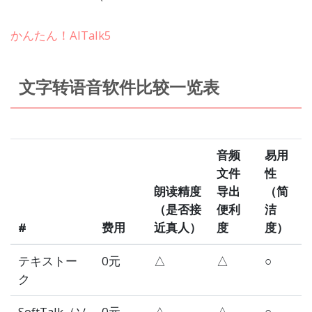
かんたん！AITalk5
文字转语音软件比较一览表
音频
易用
文件
性
朗读精度
导出
（简
（是否接
便利
洁
#
费用
近真人）
度
度）
テキストー
0元
△
△
○
ク
SoftTalk（ソ
0元
△
△
○