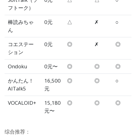
フトーク）
棒読みちゃ
0元
△
✗
○
ん
コエステー
0元
◎
✗
◎
ション
Ondoku
0元〜
◎
◎
◎
かんたん！
16,500
◎
◎
○
AITalk5
元
VOCALOID+
15,180
◎
◎
◎
元〜
综合推荐：