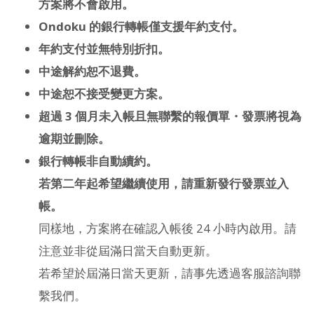
方案將不會啟用。
Ondoku 的銀行轉帳僅支援年約支付。
年約支付並無特別折扣。
中途解約恕不退費。
中途恕不接受變更方案。
超過 3 個月未入帳且無聯繫的報價單・發票將視為
逾期並刪除。
銀行轉帳非自動續約。
若第二年起希望繼續使用，請重新發行發票並入
帳。
同樣地，方案將在確認入帳後 24 小時內啟用。請
注意並非從屆滿日當天自動更新。
若希望於屆滿日當天更新，請事先透過客服諮詢聯
繫我們。