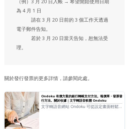
（例）3 月 20 日入帳 → 希望開始使用日期
為 4 月 1 日
請在 3 月 20 日前的 3 個工作天透過
電子郵件告知。
若於 3 月 20 日當天告知，恕無法受
理。
關於發行發票的更多詳情，請參閱此處。
Ondoku 有價方案的銀行轉帳支付方法。報價單・發票發
行方法。關於收據｜文字轉語音軟體 Ondoku
文字轉語音網站 Ondoku 可從設定畫面輕鬆
發行發票或報價單。我們將詳細說明發票發行
方法、報價單與收據的發行。