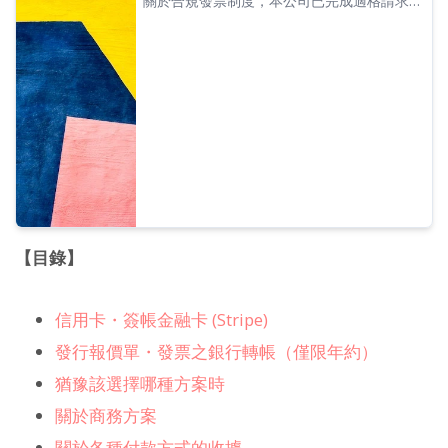
關於合規發票制度，本公司已完成適格請求書
發行事業者的登錄申請，特此通知登錄編號。
【目錄】
信用卡・簽帳金融卡 (Stripe)
發行報價單・發票之銀行轉帳（僅限年約）
猶豫該選擇哪種方案時
關於商務方案
關於各種付款方式的收據