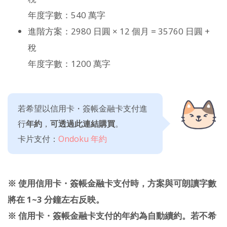
年度字數：540 萬字
進階方案：2980 日圓 × 12 個月 = 35760 日圓 +
稅
年度字數：1200 萬字
若希望以信用卡・簽帳金融卡支付進
行
年約
，
可透過此連結購買
。
卡片支付：
Ondoku 年約
※ 使用信用卡・簽帳金融卡支付時，方案與可朗讀字數
將在 1~3 分鐘左右反映。
※ 信用卡・簽帳金融卡支付的年約為自動續約。若不希