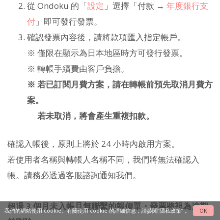
從 Ondoku 的「
設定
」選擇「付款 →
年度銀行支
付
」即可發行發票。
確認發票內容後，請將款項匯入指定帳戶。
※ 僅限在顯示為日本地區時方可發行發票。
※ 轉帳手續費由客戶負擔。
※ 若已訂閱月費方案，請在轉帳前預先取消月費方
案。
若未取消，將會產生重複扣款。
確認入帳後，原則上將於 24 小時內啟用方案。
若使用者名稱與轉帳人名稱不同，我們將無法確認入
帳。請務必透過客服諮詢通知我們。
超過 3 個月未入帳且無聯繫的報價單・發票將視為逾期
我們的網站使用 cookie。有關使用 cookie 的詳細信息，請參閱
“隱私政策”
。
OK