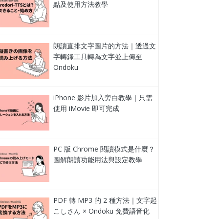
點及使用方法教學
朗讀直排文字圖片的方法｜透過文
字轉錄工具轉為文字並上傳至
Ondoku
iPhone 影片加入旁白教學｜只需
使用 iMovie 即可完成
PC 版 Chrome 閱讀模式是什麼？
圖解朗讀功能用法與設定教學
PDF 轉 MP3 的 2 種方法｜文字起
こしさん × Ondoku 免費語音化