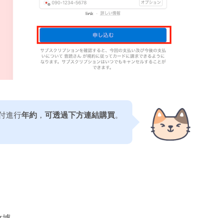
付進行
年約
，
可透過下方連結購買
。
收據，