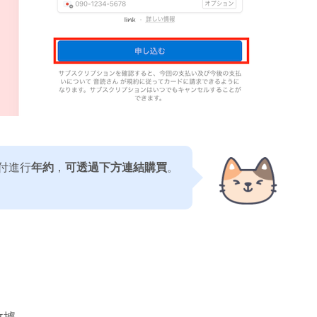
付進行
年約
，
可透過下方連結購買
。
收據，