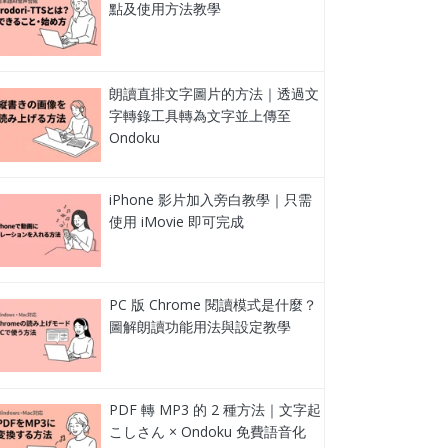
點及使用方法教學
朗讀直排文字圖片的方法｜透過文
字轉錄工具轉為文字並上傳至
Ondoku
iPhone 影片加入旁白教學｜只需
使用 iMovie 即可完成
PC 版 Chrome 閱讀模式是什麼？
圖解朗讀功能用法與設定教學
PDF 轉 MP3 的 2 種方法｜文字起
こしさん × Ondoku 免費語音化