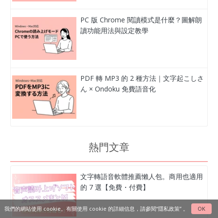
PC 版 Chrome 閱讀模式是什麼？圖解朗
讀功能用法與設定教學
PDF 轉 MP3 的 2 種方法｜文字起こしさ
ん × Ondoku 免費語音化
熱門文章
文字轉語音軟體推薦懶人包。商用也適用
的 7 選【免費・付費】
我們的網站使用 cookie。有關使用 cookie 的詳細信息，請參閱
“隱私政策”
。
OK