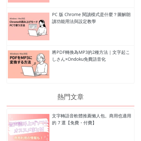
PC 版 Chrome 閱讀模式是什麼？圖解朗
讀功能用法與設定教學
將PDF轉換為MP3的2種方法｜文字起こ
しさん×Ondoku免費語音化
熱門文章
文字轉語音軟體推薦懶人包。商用也適用
的 7 選【免費・付費】