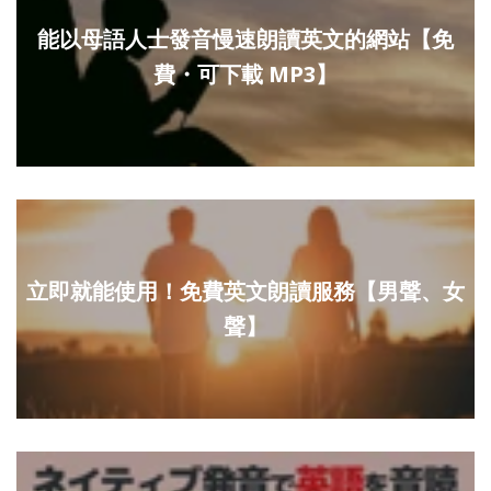
能以母語人士發音慢速朗讀英文的網站【免
費・可下載 MP3】
立即就能使用！免費英文朗讀服務【男聲、女
聲】