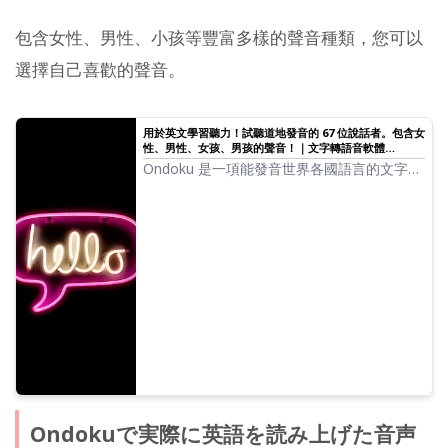
包含女性、男性、小孩等豐富多樣的聲音種類，您可以
選擇自己喜歡的聲音。
用於英文學習聽力！試聽道地發音的 67 位說話者。包含女
性、男性、女孩、男孩的聲音！｜文字轉語音軟體
Ondoku
Ondoku 是一項能發音世界各國語言的文字轉
語音服務。您可以試聽 Ondoku 的 67 種英文
語音。
Ondokuで実際に英語を読み上げた音声