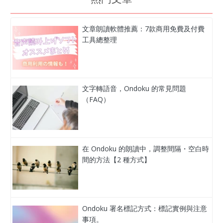
文章朗讀軟體推薦：7款商用免費及付費
工具總整理
文字轉語音，Ondoku 的常見問題
（FAQ）
在 Ondoku 的朗讀中，調整間隔・空白時
間的方法【2 種方式】
Ondoku 署名標記方式：標記實例與注意
事項。