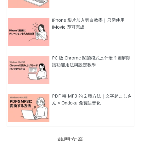
iPhone 影片加入旁白教學｜只需使用
iMovie 即可完成
PC 版 Chrome 閱讀模式是什麼？圖解朗
讀功能用法與設定教學
PDF 轉 MP3 的 2 種方法｜文字起こしさ
ん × Ondoku 免費語音化
熱門文章