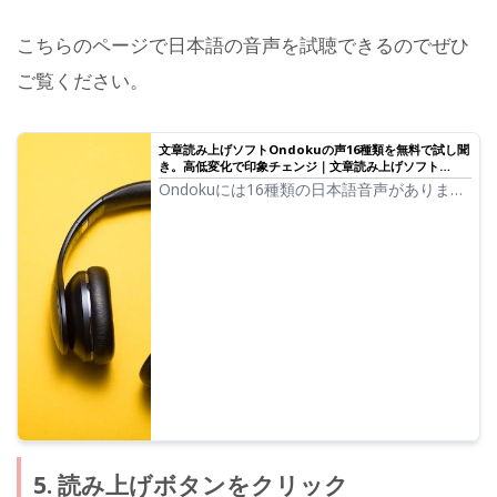
こちらのページで日本語の音声を試聴できるのでぜひ
ご覧ください。
文章読み上げソフトOndokuの声16種類を無料で試し聞
き。高低変化で印象チェンジ｜文章読み上げソフト
Ondoku
Ondokuには16種類の日本語音声がありま
す。 もちろん男性の声、女性の声が揃って
います。よく使われている日本語の音声8種
類と、それぞれの音声の高低を調整した時の
声を試し聞きできるようにしました。
5. 読み上げボタンをクリック