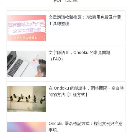
文章朗讀軟體推薦：7款商用免費及付費
工具總整理
文字轉語音，Ondoku 的常見問題
（FAQ）
在 Ondoku 的朗讀中，調整間隔・空白時
間的方法【2 種方式】
Ondoku 署名標記方式：標記實例與注意
事項。