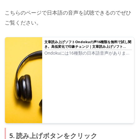
こちらのページで日本語の音声を試聴できるのでぜひ
ご覧ください。
文章読み上げソフトOndokuの声16種類を無料で試し聞
き。高低変化で印象チェンジ｜文章読み上げソフト
Ondoku
Ondokuには16種類の日本語音声がありま
す。 もちろん男性の声、女性の声が揃って
います。よく使われている日本語の音声8種
類と、それぞれの音声の高低を調整した時の
声を試し聞きできるようにしました。
5. 読み上げボタンをクリック