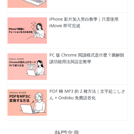
iPhone 影片加入旁白教學｜只需使用
iMovie 即可完成
PC 版 Chrome 閱讀模式是什麼？圖解朗
讀功能用法與設定教學
PDF 轉 MP3 的 2 種方法｜文字起こしさ
ん × Ondoku 免費語音化
熱門文章