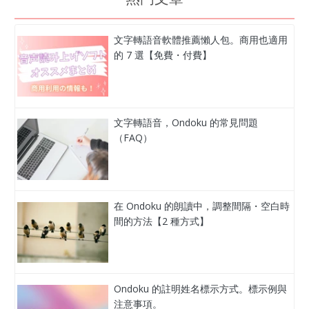
文字轉語音軟體推薦懶人包。商用也適用
的 7 選【免費・付費】
文字轉語音，Ondoku 的常見問題
（FAQ）
在 Ondoku 的朗讀中，調整間隔・空白時
間的方法【2 種方式】
Ondoku 的註明姓名標示方式。標示例與
注意事項。