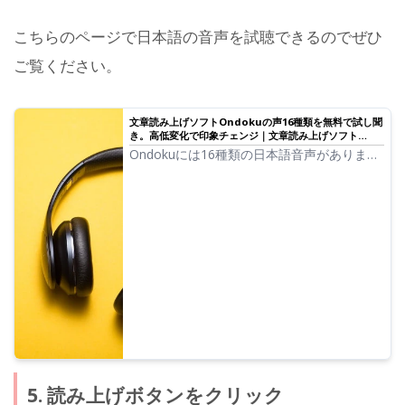
こちらのページで日本語の音声を試聴できるのでぜひ
ご覧ください。
文章読み上げソフトOndokuの声16種類を無料で試し聞
き。高低変化で印象チェンジ｜文章読み上げソフト
Ondoku
Ondokuには16種類の日本語音声がありま
す。 もちろん男性の声、女性の声が揃って
います。よく使われている日本語の音声8種
類と、それぞれの音声の高低を調整した時の
声を試し聞きできるようにしました。
5. 読み上げボタンをクリック