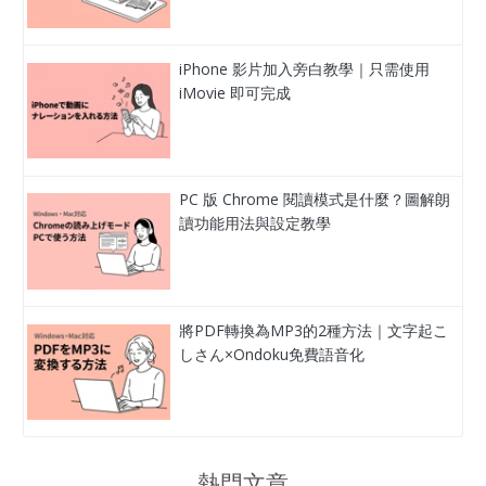
iPhone 影片加入旁白教學｜只需使用
iMovie 即可完成
PC 版 Chrome 閱讀模式是什麼？圖解朗
讀功能用法與設定教學
將PDF轉換為MP3的2種方法｜文字起こ
しさん×Ondoku免費語音化
熱門文章