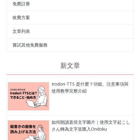
免費註冊
收費方案
文章列表
嘗試其他免費服務
新文章
Irodori-TTS 是什麼？功能、注意事項與
使用教學完整介紹
如何朗讀直排文字圖片｜使用文字起こし
さん轉為文字並匯入Ondoku