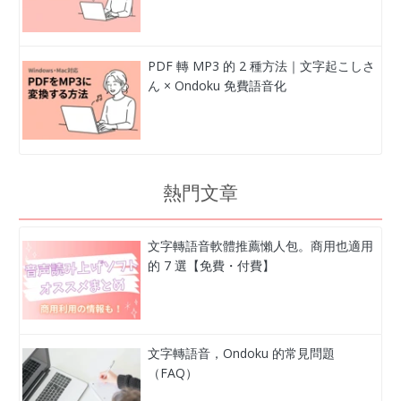
PDF 轉 MP3 的 2 種方法｜文字起こしさ
ん × Ondoku 免費語音化
熱門文章
文字轉語音軟體推薦懶人包。商用也適用
的 7 選【免費・付費】
文字轉語音，Ondoku 的常見問題
（FAQ）