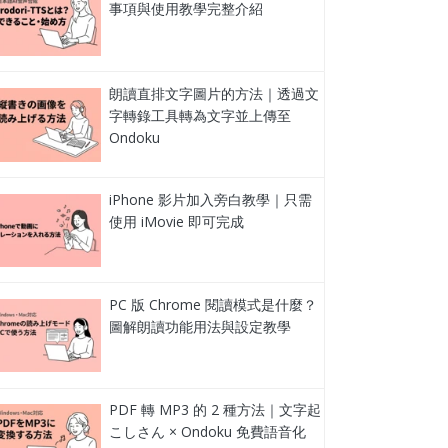
事項與使用教學完整介紹
朗讀直排文字圖片的方法｜透過文
字轉錄工具轉為文字並上傳至
Ondoku
iPhone 影片加入旁白教學｜只需
使用 iMovie 即可完成
PC 版 Chrome 閱讀模式是什麼？
圖解朗讀功能用法與設定教學
PDF 轉 MP3 的 2 種方法｜文字起
こしさん × Ondoku 免費語音化