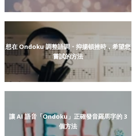
想在 Ondoku 調整語調・抑揚頓挫時，希望您
嘗試的方法
讓 AI 語音「Ondoku」正確發音羅馬字的 3
個方法