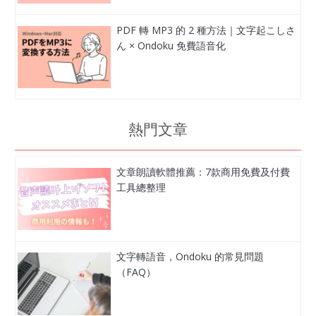
PDF 轉 MP3 的 2 種方法｜文字起こしさ
ん × Ondoku 免費語音化
熱門文章
文章朗讀軟體推薦：7款商用免費及付費
工具總整理
文字轉語音，Ondoku 的常見問題
（FAQ）