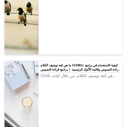
هناك طريقتان للتعديل: 1. علامات الترقيم 2.
SSML.
ما هي لغة توصيف الكلام (SSML). كيفية الاستخدام في برامج
قراءة النصوص وقائمة الأكواد الرئيسية.｜برنامج قراءة النصوص
Ondoku
SSML هي لغة توصيف الكلام. من خلال كتابة
أكواد SSML، يمكنك التحكم بشكل أكبر في نطق
Ondoku. سنقدم بالتفصيل كيفية استخدام SSML
والأكواد في Ondoku.