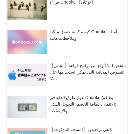
قراءة Ondoku 【نوعان】
كيفية كتابة حقوق ملكية Ondoku: أمثلة
وملاحظات هامة.
【مجاني】ملخص لـ 5 أنواع من برامج قراءة
النصوص المجانية التي يمكن استخدامها على
Mac
حول طرق الدفع في Ondoku (بطاقة
الائتمان، بطاقة الخصم، التحويل البنكي)
والإيصالات
【النسخة المدفوعة】 ما هي تراخيص