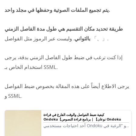
يتم تجميع الملفات الصوتية وحفظها في مجلد واحد.
طريقة تحديد مكان التقسيم هي طول مدة الفاصل الزمني
. وليست عبر الرموز مثل الفواصل 「、」.
بالثواني
إذا كنت ترغب في ضبط طول الفاصل الزمني بدقة، يرجى
الخاص بـ SSML.
استخدام
يرجى الاطلاع أيضاً على هذه المقالة بخصوص ضبط الفواصل
و SSML.
كيفية ضبط الفواصل والوقت الفارغ في قراءة
Ondoku【نوعان】｜برنامج قراءة النصوص Ondoku
أحد احتياجات مستخدمي Ondoku هو ”الرغبة في
زيادة الفاصل الزمني قليلاً”. لضبط ”الفواصل”،