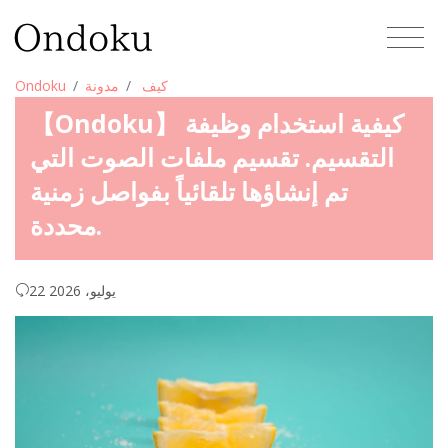
كيف
مدونة
Ondoku
【Ondoku】 كيفية استخدام وظيفة
التقسيم. تقسيم ملفات الصوت التي
تم إنشاؤها تلقائياً بفواصل زمنية
محددة.
22 يوليو، 2026