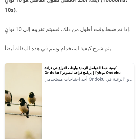
10s)
.
إذا تم ضبط وقت أطول من ذلك، فسيتم تقريبه إلى 10 ثوانٍ.
في هذه المقالة أيضاً.
يتم شرح كيفية استخدام وسم
كيفية ضبط الفواصل الزمنية وأوقات الفراغ في قراءة
Ondoku [نوعان] | برنامج قراءة النصوص Ondoku
أحد احتياجات مستخدمي Ondoku هو "الرغبة في
ترك فاصل أطول قليلاً". إذا كان الأمر يتعلق
بضبط "الفواصل"، فهناك نوعان من طرق الضبط:
1. علامات الترقيم 2. SSML.