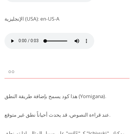
الإنجليزية (USA): en-US-A
○○
هذا كود يسمح بإضافة طريقة النطق (Yomigana).
عند قراءة النصوص، قد يحدث أحياناً نطق غير متوقع.
على سبيل المثال، إذا تم نطق "一行" كـ "Ichiyuki"، يمكنك