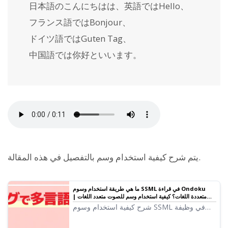
日本語のこんにちはは、英語では
Hello
、
フランス語では
Bonjour
、
ドイツ語では
Guten Tag
、
中国語では
你好
といいます。
بالتفصيل في هذه المقالة.
يتم شرح كيفية استخدام وسم
ما هي طريقة استخدام وسوم SSML في قراءة Ondoku
متعددة اللغات؟ كيفية استخدام وسم
للصوت متعدد اللغات |
برنامج قراءة النصوص Ondoku
شرح كيفية استخدام وسوم SSML في وظيفة
Ondoku متعددة اللغات. يتضمن قوالب جاهزة
للنسخ واللصق. مثالي لمقاطع فيديو YouTube