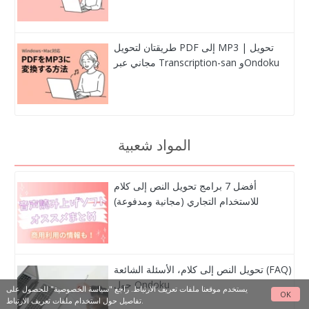
طريقتان لتحويل PDF إلى MP3 | تحويل
مجاني عبر Transcription-san وOndoku
المواد شعبية
أفضل 7 برامج تحويل النص إلى كلام
للاستخدام التجاري (مجانية ومدفوعة)
تحويل النص إلى كلام، الأسئلة الشائعة (FAQ)
حول Ondoku
يستخدم موقعنا ملفات تعريف الارتباط. راجع
"سياسة الخصوصية"
للحصول على
OK
تفاصيل حول استخدام ملفات تعريف الارتباط.