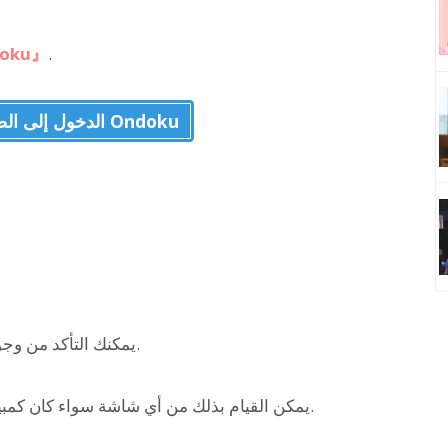
oku』
.
الدخول إلى الصفحة الرئيسية لـ Ondoku
يمكنك التأكد من وجود علامتي تبويب "نص" و"صورة" فوق مربع النص.
يمكن القيام بذلك من أي شاشة سواء كان كمبيوتر، هاتف ذكي، أو جهاز لوحي، لذا يرجى التحقق.