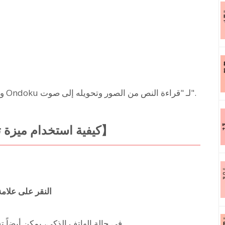
والآن، سنقدم تفاصيل ونشرح كيفية استخدام ميزة Ondoku لـ "قراءة النص من الصور وتحويله إلى صوت".
【كيفية استخدام ميزة تحويل الصورة إلى نص منطوق】
النقر على علام
※ في حالة الهاتف الذكي، يمكن أيضاً تشغيل الكاميرا هنا والتقاط صورة مباشرة.