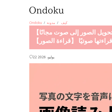
كيف
مدونة
Ondoku
【تحويل الصور إلى صوت مجانًا】 كيفية استخدام ميزة استخراج
اءتها صوتيًا 【قراءة الصور】
22 يوليو، 2026