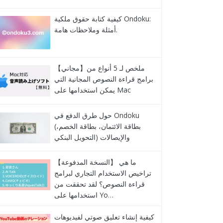
كيفية كتابة حقوق ملكية Ondoku:
أمثلة وملاحظات هامة.
【مجاني】ملخص لـ 5 أنواع من
برامج قراءة النصوص المجانية التي
يمكن استخدامها على Mac
حول طرق الدفع في Ondoku
(بطاقة الائتمان، بطاقة الخصم،
التحويل البنكي) والإيصالات
【النسخة المدفوعة】 ما هي
تراخيص الاستخدام التجاري لبرامج
قراءة النصوص؟ لقد تحققت من
استخدامها على Yo…
كيفية إنشاء تعليق صوتي لفيديوهات