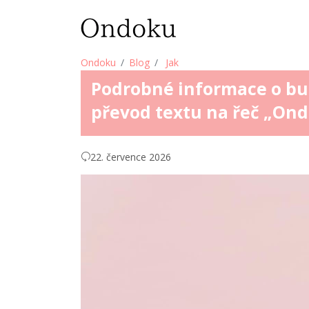
Ondoku
Blog
Jak
Podrobné informace o bu
převod textu na řeč „Ond
22. července 2026