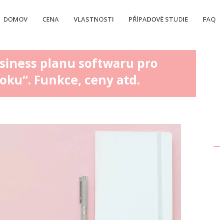
DOMOV
CENA
VLASTNOSTI
PŘÍPADOVÉ STUDIE
FAQ
siness planu softwaru pro
oku“. Funkce, ceny atd.