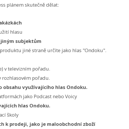
ess plánem skutečně dělat:
zakázkách
užití hlasu
h jiným subjektům
o produktu jiné straně určíte jako hlas "Ondoku".
e) v televizním pořadu.
 v rozhlasovém pořadu.
o obsahu využívajícího hlas Ondoku.
latformách jako Podcast nebo Voicy
ajících hlas Ondoku.
ací školy
h k prodeji, jako je maloobchodní zboží