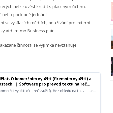
kterých nelze uvést kredit s placeným účtem.
obě nebo podobné jednání.
í ve vysílacích médiích, používání pro externí
žky atd. mimo Business plán.
akázané činnosti se výjimka nevztahuje.
ělat. O komerčním využití (firemním využití) a
stech. ｜ Software pro převod textu na řeč
merční využití (firemní využití). Bez ohledu na to, zda se
nebo právnickou osobu, použití za účelem přímého či
něžního nebo jiného zisku se považuje za komerční využití.
že Ondoku má stanoveny zakázané činnosti. Tentokrát si
doku lze a co nelze dělat.