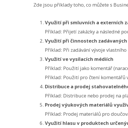
Zde jsou příklady toho, co můžete s Busin
Využití při smluvních a externích 
Příklad: Přijetí zakázky a následné po
Využití při činnostech zadávanýc
Příklad: Při zadávání vývoje vlastníh
Využití ve vysílacích médiích
Příklad: Použití jako komentář (narac
Příklad: Použití pro čtení komentářů
Distribuce a prodej stahovatelnéh
Příklad: Distribuce nebo prodej na p
Prodej výukových materiálů využív
Příklad: Prodej materiálů pro doučov
Využití hlasu v produktech určenýc