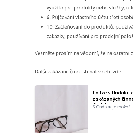
využito pro produkty nebo služby, u 
6. Půjčování vlastního účtu třetí os
10. Začleňování do produktů, používán
zakázky, používání pro prodejní polo
Vezměte prosím na vědomí, že na ostatní z
Další zakázané činnosti naleznete zde.
Co lze s Ondoku d
zakázaných činno
Ondoku
S Ondoku je možné ko
jedná o jednotlivce 
nepřímého získání pe
Upozorňujeme však, 
představíme, co s On